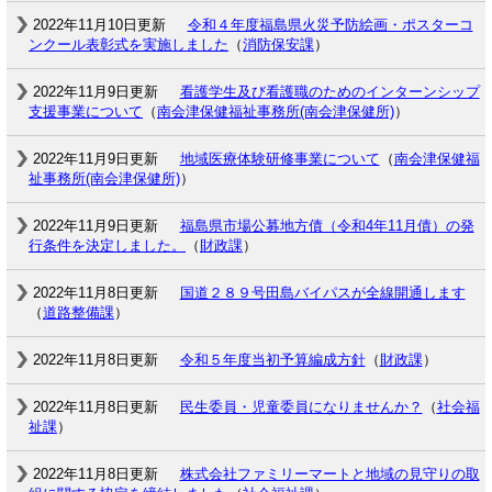
2022年11月10日更新
令和４年度福島県火災予防絵画・ポスターコ
ンクール表彰式を実施しました
（
消防保安課
）
2022年11月9日更新
看護学生及び看護職のためのインターンシップ
支援事業について
（
南会津保健福祉事務所(南会津保健所)
）
2022年11月9日更新
地域医療体験研修事業について
（
南会津保健福
祉事務所(南会津保健所)
）
2022年11月9日更新
福島県市場公募地方債（令和4年11月債）の発
行条件を決定しました。
（
財政課
）
2022年11月8日更新
国道２８９号田島バイパスが全線開通します
（
道路整備課
）
2022年11月8日更新
令和５年度当初予算編成方針
（
財政課
）
2022年11月8日更新
民生委員・児童委員になりませんか？
（
社会福
祉課
）
2022年11月8日更新
株式会社ファミリーマートと地域の見守りの取