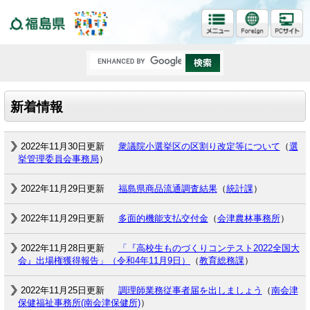
福島県
新着情報
2022年11月30日更新
衆議院小選挙区の区割り改定等について
（
選
挙管理委員会事務局
）
2022年11月29日更新
福島県商品流通調査結果
（
統計課
）
2022年11月29日更新
多面的機能支払交付金
（
会津農林事務所
）
2022年11月28日更新
「『高校生ものづくりコンテスト2022全国大
会』出場権獲得報告」（令和4年11月9日）
（
教育総務課
）
2022年11月25日更新
調理師業務従事者届を出しましょう
（
南会津
保健福祉事務所(南会津保健所)
）