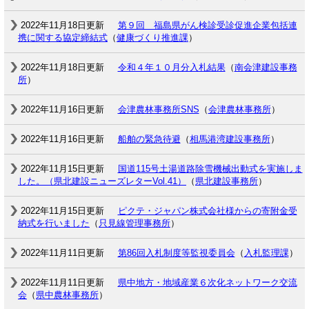
2022年11月18日更新
第９回 福島県がん検診受診促進企業包括連
携に関する協定締結式
（
健康づくり推進課
）
2022年11月18日更新
令和４年１０月分入札結果
（
南会津建設事務
所
）
2022年11月16日更新
会津農林事務所SNS
（
会津農林事務所
）
2022年11月16日更新
船舶の緊急待避
（
相馬港湾建設事務所
）
2022年11月15日更新
国道115号土湯道路除雪機械出動式を実施しま
した。（県北建設ニューズレターVol.41）
（
県北建設事務所
）
2022年11月15日更新
ピクテ・ジャパン株式会社様からの寄附金受
納式を行いました
（
只見線管理事務所
）
2022年11月11日更新
第86回入札制度等監視委員会
（
入札監理課
）
2022年11月11日更新
県中地方・地域産業６次化ネットワーク交流
会
（
県中農林事務所
）