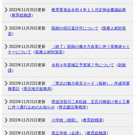
2022年11月25日更新
教育委員会令和４年１１月定例会審議結果
（
教育総務課
）
2022年11月25日更新
医師の宿日直許可について
（
医療人材対策
室
）
2022年11月25日更新
（終了）医師の働き方改革に伴う実務者セミ
ナーについて
（
医療人材対策室
）
2022年11月22日更新
令和４年度補正予算第７号について
（
財政
課
）
2022年11月22日更新
「県北の魅力発見カード（仮称）」作成等業
務委託
（
県北地方振興局
）
2022年11月21日更新
県道須賀川二本松線 五百川橋架け替え工事
に伴う通行止めのお知らせ
（
県北建設事務所
）
2022年11月21日更新
小学校（相双）
（
教育総務課
）
2022年11月21日更新
県立学校（会津）
（
教育総務課
）