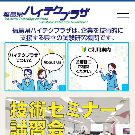
ペ
メ
ー
ニ
ジ
ュ
の
ー
先
を
本
頭
飛
文
で
ば
す
し
。
て
本
文
へ