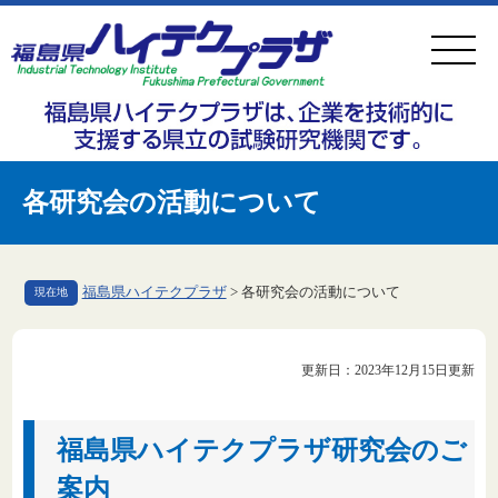
ペ
メ
ー
ニ
ジ
ュ
の
ー
先
を
頭
飛
各研究会の活動について
で
ば
す
し
。
て
福島県ハイテクプラザ
>
各研究会の活動について
現在地
本
文
本
更新日：2023年12月15日更新
へ
文
福島県ハイテクプラザ研究会のご
案内