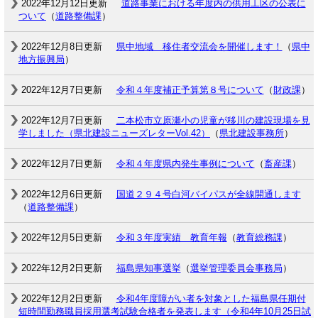
2022年12月12日更新
道路事業における年度内の供用工区の公表に
ついて
（
道路整備課
）
2022年12月8日更新
県中地域 移住者交流会を開催します！
（
県中
地方振興局
）
2022年12月7日更新
令和４年度補正予算第８号について
（
財政課
）
2022年12月7日更新
二本松市立原瀬小の児童が移川の建設現場を見
学しました（県北建設ニューズレターVol.42）
（
県北建設事務所
）
2022年12月7日更新
令和４年度県内発生事例について
（
畜産課
）
2022年12月6日更新
国道２９４号白河バイパスが全線開通します
（
道路整備課
）
2022年12月5日更新
令和３年度実績 教育年報
（
教育総務課
）
2022年12月2日更新
福島県知事選挙
（
選挙管理委員会事務局
）
2022年12月2日更新
令和4年度障がい者を対象とした福島県任期付
短時間勤務職員採用選考試験合格者を発表します（令和4年10月25日試