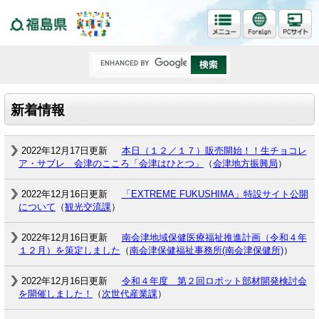
福島県
新着情報
2022年12月17日更新
本日（１２／１７）販売開始！！生チョコレ
ア・サブレ 会津のこころ「会津はひとつ」
（
会津地方振興局
）
2022年12月16日更新
「EXTREME FUKUSHIMA」特設サイト公開
について
（
観光交流課
）
2022年12月16日更新
南会津地域保健医療福祉推進計画（令和４年
１２月）を策定しました
（
南会津保健福祉事務所(南会津保健所)
）
2022年12月16日更新
令和４年度 第２回ロボット部材開発検討会
を開催しました！
（
次世代産業課
）