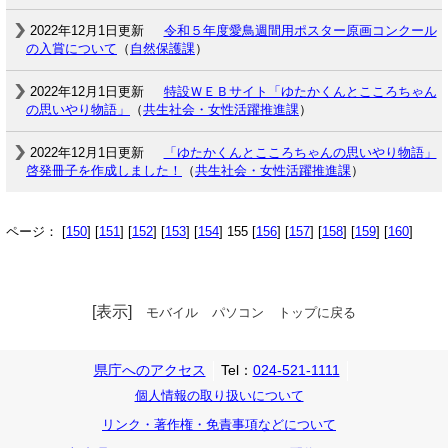
2022年12月1日更新
令和５年度愛鳥週間用ポスター原画コンクール
の入賞について
（
自然保護課
）
2022年12月1日更新
特設ＷＥＢサイト「ゆたかくんとこころちゃん
の思いやり物語」
（
共生社会・女性活躍推進課
）
2022年12月1日更新
「ゆたかくんとこころちゃんの思いやり物語」
啓発冊子を作成しました！
（
共生社会・女性活躍推進課
）
ページ： [
150
] [
151
] [
152
] [
153
] [
154
] 155 [
156
] [
157
] [
158
] [
159
] [
160
]
[表示]
モバイル
パソコン
トップに戻る
県庁へのアクセス
Tel：
024-521-1111
個人情報の取り扱いについて
リンク・著作権・免責事項などについて