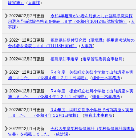
験実施）
（
人事課
）
2022年12月2日更新
令和4年度障がい者を対象とした福島県職員採
用選考予備試験合格者を発表します（令和4年10月24日試験実施）
（
人
事課
）
2022年12月2日更新
福島県任期付研究員（環境職）採用選考試験の
合格者を発表します（11月18日実施）
（
人事課
）
2022年12月2日更新
福島県知事選挙
（
選挙管理委員会事務局
）
2022年12月1日更新
R４年度 矢祭町立矢祭小学校で出前講座を実
施しました。 （令和４年１２月１日掲載）
（
棚倉土木事務所
）
2022年12月1日更新
R４年度 棚倉町立社川小学校で出前講座を実
施しました。 （令和４年１２月１日掲載）
（
棚倉土木事務所
）
2022年12月1日更新
R４年度 塙町立笹原小学校で出前講座を実施
しました。 （令和４年１2月1日掲載）
（
棚倉土木事務所
）
2022年12月1日更新
令和３年度学校保健統計（学校保健統計調査報
告書）を掲載しました。
（
統計課
）