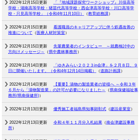
2022年12月15日更新
「『地域課題探究ワークショップ』川俣高等
学校・湖南高等学校・猪苗代高等学校・西会津高等学校・川口高等学
校・只見高等学校」（令和4年11月10日）
（
教育総務課
）
2022年12月15日更新
看護職員のキャリアアップに伴う処遇改善の
推進について
（
医療人材対策室
）
2022年12月15日更新
先輩農業者のインタビュー ～就農検討中の
方向けメッセージ～
（
県中農林事務所
）
2022年12月14日更新
「ゆきみらい２０２３in会津」を２月８日、９
日に開催いたします。（令和4年12月14日掲載）
（
道路計画課
）
2022年12月14日更新
【重要】漬物の製造業者の皆様へ ～令和３年
６月から「漬物製造業」の許可が必要になりました～
（
県南保健福祉事
務所(県南保健所)
）
2022年12月13日更新
優秀施工者福島県知事顕彰式
（
建設産業室
）
2022年12月13日更新
令和４年１１月分入札結果
（
南会津建設事務
所
）