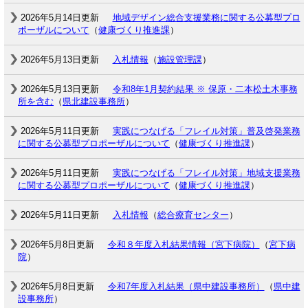
2026年5月14日更新
地域デザイン総合支援業務に関する公募型プロ
ポーザルについて
（
健康づくり推進課
）
2026年5月13日更新
入札情報
（
施設管理課
）
2026年5月13日更新
令和8年1月契約結果 ※ 保原・二本松土木事務
所を含む
（
県北建設事務所
）
2026年5月11日更新
実践につなげる「フレイル対策」普及啓発業務
に関する公募型プロポーザルについて
（
健康づくり推進課
）
2026年5月11日更新
実践につなげる「フレイル対策」地域支援業務
に関する公募型プロポーザルについて
（
健康づくり推進課
）
2026年5月11日更新
入札情報
（
総合療育センター
）
2026年5月8日更新
令和８年度入札結果情報（宮下病院）
（
宮下病
院
）
2026年5月8日更新
令和7年度入札結果（県中建設事務所）
（
県中建
設事務所
）