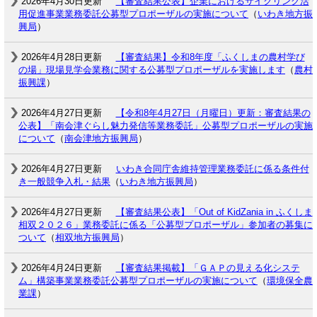
2026年4月30日更新
【審査結果公表】企業におけるサイクリング活
用促進事業業務委託公募型プロポーザルの実施について
（
いわき地方振
興局
）
2026年4月28日更新
【審査結果】令和8年度「ふくしまの農村学び
の場」現場見学会業務に関する公募型プロポーザルを実施します
（
農村
振興課
）
2026年4月27日更新
【令和8年4月27日（月曜日）更新：審査結果の
公表】「南会津ぐらし魅力発信等業務委託」公募型プロポーザルの実施
について
（
南会津地方振興局
）
2026年4月27日更新
いわき合同庁舎維持管理業務委託に係る条件付
き一般競争入札・結果
（
いわき地方振興局
）
2026年4月27日更新
【審査結果公表】「Out of KidZania in ふくしま
相双２０２６」業務委託に係る「公募型プロポーザル」参加者の募集に
ついて
（
相双地方振興局
）
2026年4月24日更新
【審査結果掲載】「ＧＡＰの見える化システ
ム」構築事業業務委託公募型プロポーザルの実施について
（
環境保全農
業課
）