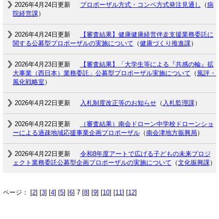
2026年4月24日更新
プロポーザル方式・コンペ方式発注見通し
（
病
院経営課
）
2026年4月24日更新
【審査結果】健康健康経営伴走支援業務委託に
関する公募型プロポーザルの実施について
（
健康づくり推進課
）
2026年4月23日更新
【審査結果】「大学生等による『共感の輪』拡
大事業（西日本）業務委託」公募型プロポーザル実施について
（
風評・
風化戦略室
）
2026年4月22日更新
入札制度改正等のお知らせ
（
入札監理課
）
2026年4月22日更新
（審査結果）南会ドローン中学校ドローンショ
ーによる過疎地域応援事業企画プロポーザル
（
南会津地方振興局
）
2026年4月22日更新
令和8年度アートで広げる子どもの未来プロジ
ェクト業務委託公募型企画プロポーザルの実施について
（
文化振興課
）
ページ： [
2
] [
3
] [
4
] [
5
] [
6
] 7 [
8
] [
9
] [
10
] [
11
] [
12
]