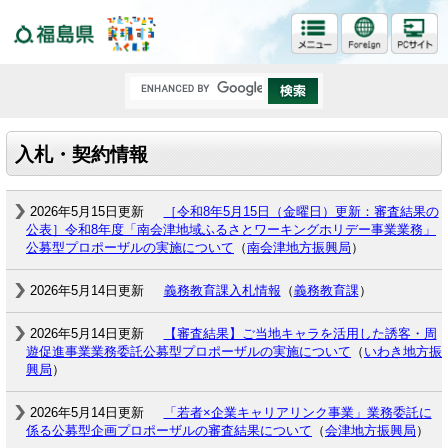
福島県
入札・契約情報
2026年5月15日更新
［令和8年5月15日（金曜日）更新：審査結果の
公表］令和8年度「南会津地域ふるさとワーキングホリデー事業業務」
公募型プロポーザルの実施について
（
南会津地方振興局
）
2026年5月14日更新
義務教育課入札情報
（
義務教育課
）
2026年5月14日更新
【審査結果】ご当地キャラを活用した誘客・周
遊促進事業業務委託公募型プロポーザルの実施について
（
いわき地方振
興局
）
2026年5月14日更新
「若者×企業キャリアリンク事業」業務委託に
係る公募型企画プロポーザルの審査結果について
（
会津地方振興局
）