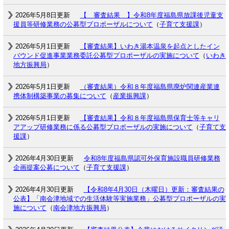
2026年5月8日更新
【 審査結果 】令和8年度福島県放課後児童支
援員等研修業務の公募型プロポーザルについて
（
子育て支援課
）
2026年5月1日更新
【審査結果】いわき湯本温泉を起点としたイン
バウンド促進事業業務委託公募型プロポーザルの実施について
（
いわき
地方振興局
）
2026年5月1日更新
（審査結果）令和８年度福島県廃炉関連産業連
携体制構築事業の募集について
（
産業振興課
）
2026年5月1日更新
【審査結果】令和８年度福島県保育士等キャリ
アアップ研修業務に係る公募型プロポーザルの実施について
（
子育て支
援課
）
2026年4月30日更新
令和8年度福島県認可外保育施設職員研修業務
企画提案公募について
（
子育て支援課
）
2026年4月30日更新
【令和8年4月30日（木曜日）更新：審査結果の
公表】「南会津地域での生活体験等実施業務」公募型プロポーザルの実
施について
（
南会津地方振興局
）