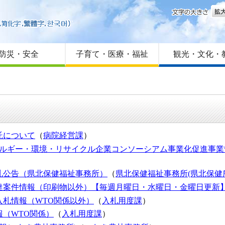
文字
はじめての方へ
Foreign language
サイトマップ
防災・安全
子育て・医療・福祉
観光・文化・
託について
（
病院経営課
）
ネルギー・環境・リサイクル企業コンソーシアム事業化促進事
札公告（県北保健福祉事務所）
（
県北保健福祉事務所(県北保健
達案件情報（印刷物以外）【毎週月曜日・水曜日・金曜日更新
札情報（WTO関係以外）
（
入札用度課
）
（WTO関係）
（
入札用度課
）