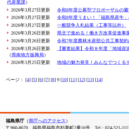
代産業課
）
2026年3月27日更新
令和8年度公募型プロポーザルの
2026年3月27日更新
令和8年度うまい！「福島県産牛
2026年3月27日更新
一般競争入札結果（工事等以外）
2026年3月26日更新
県北で進める！働き方改革促進事
2026年3月26日更新
令和7年度農林水産部公共工事契約
2026年3月26日更新
【審査結果】令和８年度「地域資
（
県南地方振興局
）
2026年3月25日更新
地域の魅力発見！みんなでつくる
ページ： [
4
] [
5
] [
6
] [
7
] [
8
] 9 [
10
] [
11
] [
12
] [
13
] [
14
]
福島県庁
（
県庁へのアクセス
）
〒960-8670 福島県福島市杉妻町2番16号 Tel：024-521-1111