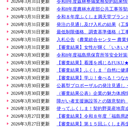
2026年3月31日更新
令和8年度森林整備業務契約結果情
2026年3月31日更新
令和8年度農林水産部公共工事等
2026年3月31日更新
令和８年度ふくしま満天堂ブラン
2026年3月31日更新
発注の見通し及び入札の結果
（
工
2026年3月31日更新
最低制限価格、調査基準価格（工
2026年3月31日更新
入札公告
（
農業総合センター 農業
2026年3月31日更新
【審査結果】女性が輝く「いきいき
2026年3月30日更新
令和8年度福島県保育所等安全対
2026年3月30日更新
【審査結果】看護を感じるFUKU★
2026年3月30日更新
【審査結果】ふくしま「自然に健
2026年3月30日更新
【審査結果】学ぶ！食べる！つな
2026年3月30日更新
公募型プロポーザルの発注見通し
2026年3月30日更新
（審査結果公表）企業の魅力体感
2026年3月30日更新
障がい者支援施設等との随意契約
2026年3月30日更新
使ってふくしま！契約野菜産地育
2026年3月27日更新
【審査結果】令和８年度「福島県
2026年3月27日更新
【審査結果】第１５回ふくしま再