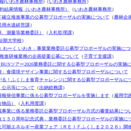
報(いわき農林事務所)
（
いわき農林事務所
）
契約結果情報（いわき農林事務所）
（
いわき農林事務所
）
ド確立推進事業の公募型プロポーザルの実施について
（
農林企
業用水道経営課
）
事、測量等業務委託）
（
入札監理課
）
短期大学校
）
 わーく いわき」事業業務委託公募型プロポーザルの実施につ
策推進研修業務の企画提案公募について
（
子育て支援課
）
BUSツアー2026業務委託に関する公募型プロポーザルの実施
康」食環境デザイン事業に関する公募型プロポーザルについて
がる！ふくしま食育チャレンジに関する公募型プロポーザルに
・公示等について
（
出納総務課
）
情報発信事業に係る公募型プロポーザルを実施します
（
雇用労
（物品）
（
入札用度課
）
成事業に係る業務委託公募型プロポーザル方式の審査結果につ
政１５０周年記念式典」業務委託公募型プロポーザルの実施に
生可能エネルギー産業フェア（ＲＥＩＦふくしま２０２６）開