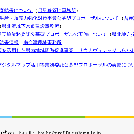
審査結果について
（
只見線管理事務所
）
」生産・販売力強化対策事業公募型プロポーザルについて
（
畜産
（
県北流域下水道建設事務所
）
業実施業務委託公募型プロポーザルの実施について
（
県北地方
結果情報
（
南会津農林事務所
）
源を活用した県南地域周遊促進事業（サウナヴィレッジしらか
デジタルマップ活用等業務委託公募型プロポーザルの実施につ
(代表) E-mail：