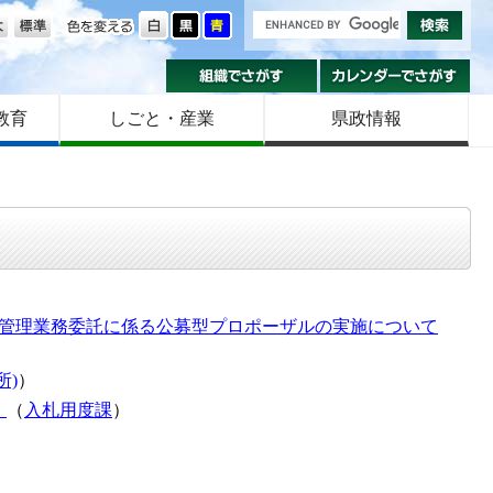
の大きさ
色を変える
組織でさがす
カ
教育
しごと・産業
県政情報
業管理業務委託に係る公募型プロポーザルの実施について
所)
）
】
（
入札用度課
）