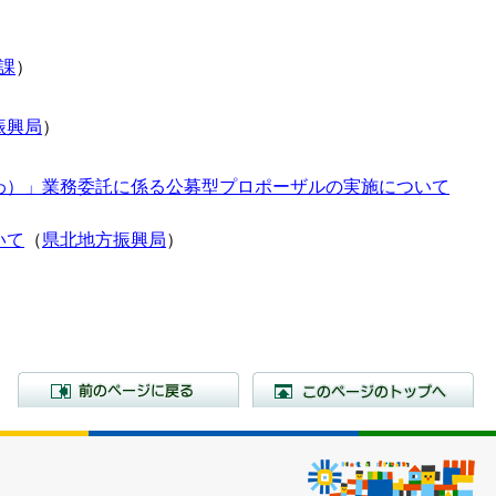
課
）
振興局
）
わ）」業務委託に係る公募型プロポーザルの実施について
いて
（
県北地方振興局
）
前のページに戻る
こ