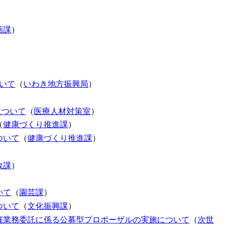
画課
）
いて
（
いわき地方振興局
）
について
（
医療人材対策室
）
（
健康づくり推進課
）
ついて
（
健康づくり推進課
）
政課
）
いて
（
園芸課
）
ついて
（
文化振興課
）
催業務委託に係る公募型プロポーザルの実施について
（
次世