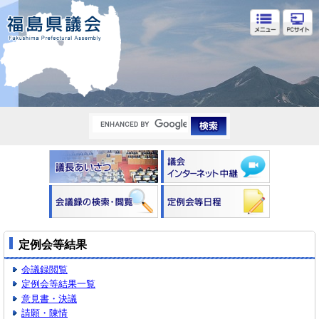
福島県議会
定例会等結果
会議録閲覧
定例会等結果一覧
意見書・決議
請願・陳情