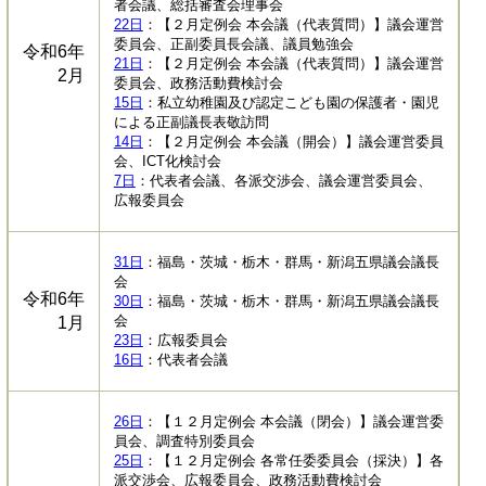
者会議、総括審査会理事会
22日
：【２月定例会 本会議（代表質問）】議会運営
委員会、正副委員長会議、議員勉強会
令和6年
21日
：【２月定例会 本会議（代表質問）】議会運営
2月
委員会、政務活動費検討会
15日
：私立幼稚園及び認定こども園の保護者・園児
による正副議長表敬訪問
14日
：【２月定例会 本会議（開会）】議会運営委員
会、ICT化検討会
7日
：代表者会議、各派交渉会、議会運営委員会、
広報委員会
31日
：福島・茨城・栃木・群馬・新潟五県議会議長
会
令和6年
30日
：福島・茨城・栃木・群馬・新潟五県議会議長
会
1月
23日
：広報委員会
16日
：代表者会議
26日
：【１２月定例会 本会議（閉会）】議会運営委
員会、調査特別委員会
25日
：【１２月定例会 各常任委委員会（採決）】各
派交渉会、広報委員会、政務活動費検討会