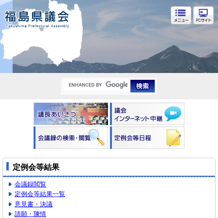
福島県議会
定例会等結果
会議録閲覧
定例会等結果一覧
意見書・決議
請願・陳情