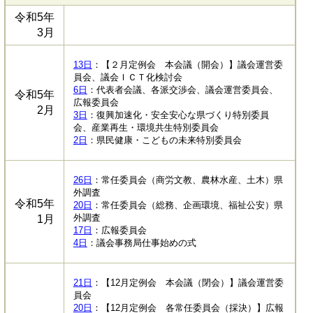
令和5年
3月
13日
：【２月定例会 本会議（開会）】議会運営委
員会、議会ＩＣＴ化検討会
6日
：代表者会議、各派交渉会、議会運営委員会、
令和5年
広報委員会
2月
3日
：復興加速化・安全安心な県づくり特別委員
会、産業再生・環境共生特別委員会
2日
：県民健康・こどもの未来特別委員会
26日
：常任委員会（商労文教、農林水産、土木）県
外調査
令和5年
20日
：常任委員会（総務、企画環境、福祉公安）県
外調査
1月
17日
：広報委員会
4日
：議会事務局仕事始めの式
21日
：【12月定例会 本会議（閉会）】議会運営委
員会
20日
：【12月定例会 各常任委員会（採決）】広報