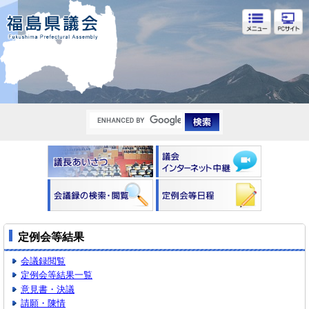
福島県議会
定例会等結果
会議録閲覧
定例会等結果一覧
意見書・決議
請願・陳情