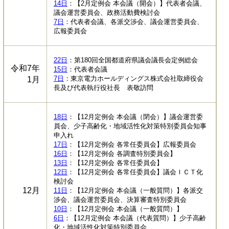
14日
：【2月定例会 本会議（開会）】代表者会議、
議会運営委員会、政務活動費検討会
7日
：代表者会議、各派交渉会、議会運営委員会、
広報委員会
22
日
：第180回全国都道府県議会議長会定例総会
令和7年
15日
：代表者会議
7日
：東京電力ホールディングス株式会社取締役会
1月
長及び代表執行役社長 表敬訪問
18日
：【12月定例会 本会議（閉会）】議会運営委
員会、少子高齢化・地域活性化対策特別委員会知事
申入れ
17日
：【12月定例会 各常任委員会】広報委員会
16日
：【12月定例会 各調査特別委員会】
13日
：【12月定例会 各常任委員会】
12日
：【12月定例会 各常任委員会】議会ＩＣＴ化
検討会
12月
11日
：【12月定例会 本会議（一般質問）】各派交
渉会、議会運営委員会、決算審査特別委員会
10日
：【12月定例会 本会議（一般質問）】
6日
：【12月定例会 本会議（代表質問）】少子高齢
化・地域活性化対策特別委員会