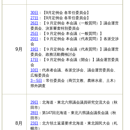
30日
：【9月定例会 各常任委員会】
27日
：【9月定例会 各常任委員会】
26日
：【９月定例会 本会議（一般質問）】議会運営
委員会、決算審査特別委員会
25日
：【９月定例会 本会議（一般質問）】
20日
：【９月定例会 本会議（代表質問）】各派交渉
会
9月
19日
：【９月定例会 本会議（代表質問）】議会運営
委員会、政務活動費検討会
17日
：【９月定例会 本会議（開会）】議会運営委員
会
10日
：代表者会議、各派交渉会、議会運営委員会、
広報委員会
3～5日
：常任委員会（商労文教、農林水産、土木）
県外調査
29日
：北海道・東北六県議会議員研究交流大会（秋
田市）
28日
：第147回北海道・東北六県議会議長会議（秋
田市）
8月
23日
：北方領土返還要求北海道・東北国民大会（札
幌市）