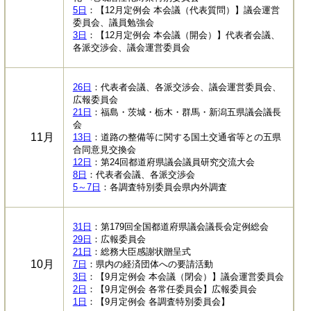
5日
：【12月定例会 本会議（代表質問）】議会運営
委員会、議員勉強会
3日
：【12月定例会 本会議（開会）】代表者会議、
各派交渉会、議会運営委員会
26日
：代表者会議、各派交渉会、議会運営委員会、
広報委員会
21日
：福島・茨城・栃木・群馬・新潟五県議会議長
会
11月
13日
：道路の整備等に関する国土交通省等との五県
合同意見交換会
12日
：第24回都道府県議会議員研究交流大会
8日
：代表者会議、各派交渉会
5～7日
：各調査特別委員会県内外調査
31日
：第179回全国都道府県議会議長会定例総会
29日
：広報委員会
21日
：総務大臣感謝状贈呈式
10月
7日
：県内の経済団体への要請活動
3日
：【9月定例会 本会議（閉会）】議会運営委員会
2日
：【9月定例会 各常任委員会】広報委員会
1日
：【9月定例会 各調査特別委員会】