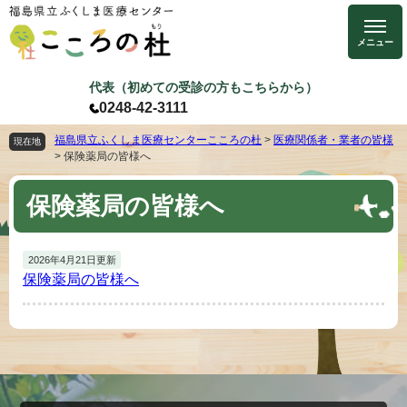
ペ
メ
ー
ニ
ジ
ュ
の
ー
代表（初めての受診の方もこちらから）
先
を
0248-42-3111
頭
飛
で
ば
福島県立ふくしま医療センターこころの杜
>
医療関係者・業者の皆様
現在地
>
保険薬局の皆様へ
す
し
。
て
本
保険薬局の皆様へ
本
文
文
へ
2026年4月21日更新
保険薬局の皆様へ