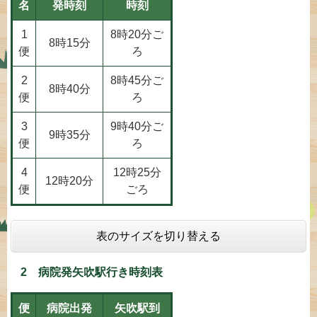
名
発時刻
時刻
1
8時20分ご
8時15分
便
ろ
2
8時45分ご
8時40分
便
ろ
3
9時40分ご
9時35分
便
ろ
4
12時25分
​12時20分
便
ごろ
表のサイズを切り替える
2 病院発矢吹駅行き時刻表
便
病院出発
矢吹駅到