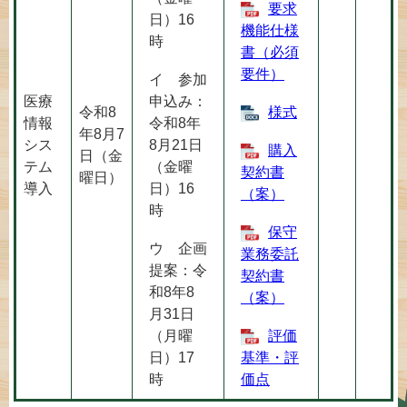
要求
日）16
機能仕様
時
書（必須
要件）
イ 参加
医療
申込み：
令和8
様式
情報
令和8年
年8月7
シス
8月21日
購入
日（金
テム
（金曜
契約書
曜日）
導入
日）16
（案）
時
保守
ウ 企画
業務委託
提案：令
契約書
和8年8
（案）
月31日
（月曜
評価
日）17
基準・評
時
価点