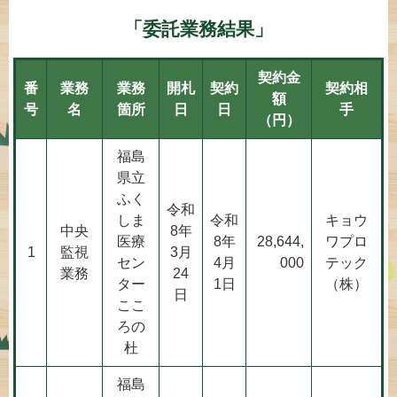
「委託業務結果」
契約金
番
業務
業務
開札
契約
契約相
額
号
名
箇所
日
日
手
（円）
福島
県立
ふく
令和
しま
令和
キョウ
中央
8年
医療
8年
28,644,
ワプロ
1
監視
3月
セン
4月
000
テック
業務
24
ター
1日
（株）
日
ここ
ろの
杜
福島