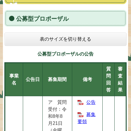
公募型プロポーザル
表のサイズを切り替える
公募型プロポーザルの公告
質
審
事業
問
査
公告日
募集期間
備考
名
回
結
答
果
ア 質問
公告
受付：令
募集
和8年8
要領
月21日
（金曜