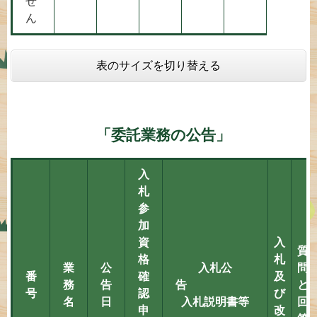
せ
ん
表のサイズを切り替える
「委託業務の公告」
入
札
参
加
資
入
質
格
札
業
公
入札公
問
番
確
及
務
告
告
と
号
認
び
名
日
入札説明書等
回
申
改