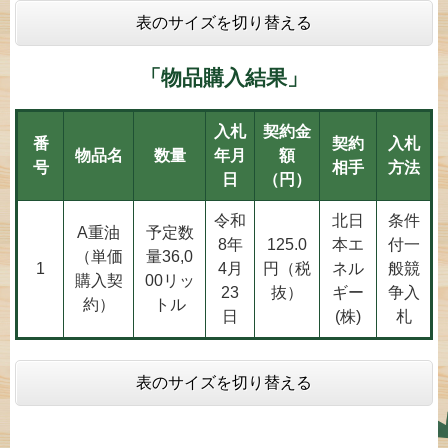
表のサイズを切り替える
「物品購入結果」
入札
契約金
番
契約
入札
物品名
数量
年月
額
号
相手
方法
日
（円）
令和
北日
条件
A重油
予定数
8年
125.0
本エ
付一
（単価
量36,0
1
4月
円（税
ネル
般競
購入契
00リッ
23
抜）
ギー
争入
約）
トル
日
(株)
札
表のサイズを切り替える