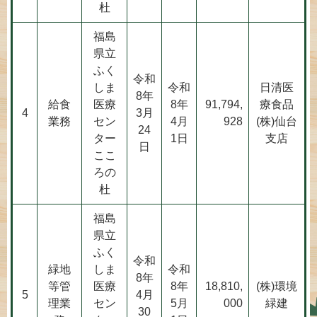
杜
福島
県立
ふく
令和
しま
令和
日清医
8年
給食
医療
8年
91,794,
療食品
4
3月
業務
セン
4月
928
(株)仙台
24
ター
1日
支店
日
ここ
ろの
杜
福島
県立
ふく
令和
緑地
しま
令和
8年
等管
医療
8年
18,810,
(株)環境
5
4月
理業
セン
5月
000
緑建
30