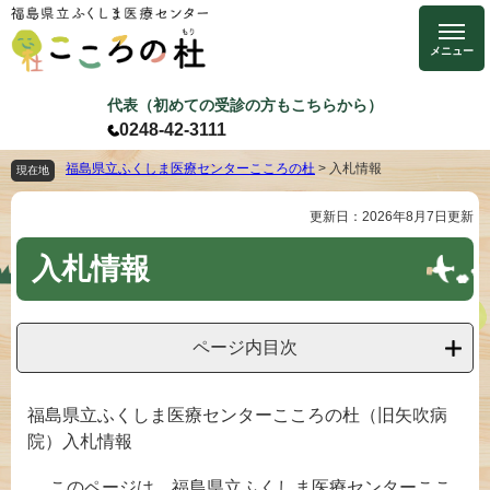
ペ
メ
ー
ニ
ジ
ュ
の
ー
代表（初めての受診の方もこちらから）
先
を
0248-42-3111
頭
飛
で
ば
福島県立ふくしま医療センターこころの杜
>
入札情報
現在地
す
し
更新日：2026年8月7日更新
本
。
て
文
本
入札情報
文
へ
ページ内目次
福島県立ふくしま医療センターこころの杜（旧矢吹病
院）入札情報
このページは、福島県立ふくしま医療センターここ