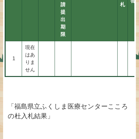
答
請
札
提
出
期
限
現在
はあ
1
りま
せん
「
福島県立ふくしま医療センターこころ
の杜
入札結果」