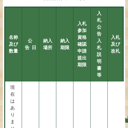
入
札
入札
公
参加
告
名称
資格
入札
公
納入
納入
入
及び
確認
及び
告 日
場所
期限
札
数量
申請
改札
説
提出
明
期限
書
等
現
在
は
あ
り
ま