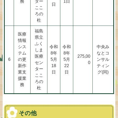
務
ター
1日
日
ここ
ろの
杜
福島
医療
県立
情報
ふく
シス
令和
令和
中央み
しま
テム
8年
8年
なとコ
医療
275,00
6
の更
5月
5月
ンサル
セン
0
新作
18
22
ティン
ター
業支
日
日
グ(同)
ここ
援業
ろの
務
杜
その他