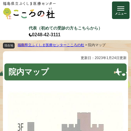
ペ
メ
ー
ニ
ジ
ュ
の
ー
代表（初めての受診の方もこちらから）
先
を
0248-42-3111
頭
飛
で
ば
福島県立ふくしま医療センターこころの杜
>
院内マップ
現在地
す
し
更新日：2023年1月24日更新
本
。
て
文
本
院内マップ
文
へ