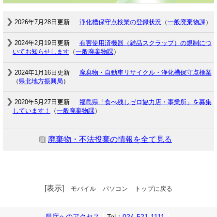
2026年7月28日更新
浄化槽保守点検業の登録状況
（
一般廃棄物課
）
2024年2月19日更新
有害使用済機器（雑品スクラップ）の規制につ
いてお知らせします
（
一般廃棄物課
）
2024年1月16日更新
廃棄物・自動車リサイクル・浄化槽保守点検業
（
県北地方振興局
）
2020年5月27日更新
福島県「食べ残しゼロ協力店・事業所」を募集
しています！
（
一般廃棄物課
）
廃棄物・不法投棄の情報を全て見る
[表示]
モバイル
パソコン
トップに戻る
県庁へのアクセス
Tel：
024-521-1111