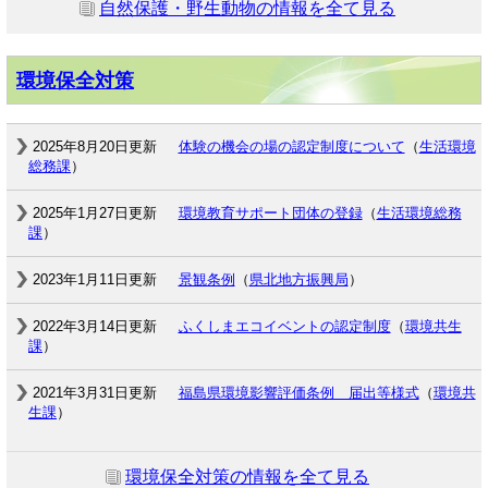
自然保護・野生動物の情報を全て見る
環境保全対策
2025年8月20日更新
体験の機会の場の認定制度について
（
生活環境
総務課
）
2025年1月27日更新
環境教育サポート団体の登録
（
生活環境総務
課
）
2023年1月11日更新
景観条例
（
県北地方振興局
）
2022年3月14日更新
ふくしまエコイベントの認定制度
（
環境共生
課
）
2021年3月31日更新
福島県環境影響評価条例 届出等様式
（
環境共
生課
）
環境保全対策の情報を全て見る