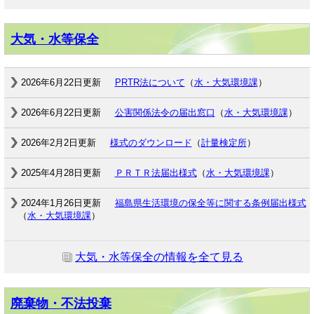
大気・水等保全
2026年6月22日更新
PRTR法について
（
水・大気環境課
）
2026年6月22日更新
公害関係法令の届出窓口
（
水・大気環境課
）
2026年2月2日更新
様式のダウンロード
（
計量検定所
）
2025年4月28日更新
ＰＲＴＲ法届出様式
（
水・大気環境課
）
2024年1月26日更新
福島県生活環境の保全等に関する条例届出様式
（
水・大気環境課
）
大気・水等保全の情報を全て見る
廃棄物・不法投棄