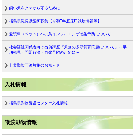
飼い犬をクマから守るために
福島県職員獣医師募集【令和7年度採用試験情報等】
愛玩鳥（ペット）への鳥インフルエンザ感染予防について
社会福祉関係者向け出前講座『犬猫の多頭飼育問題について』～早
期発見・問題解決・再発予防のために～
非常勤獣医師募集のお知らせ
入札情報
福島県動物愛護センター入札情報
譲渡動物情報