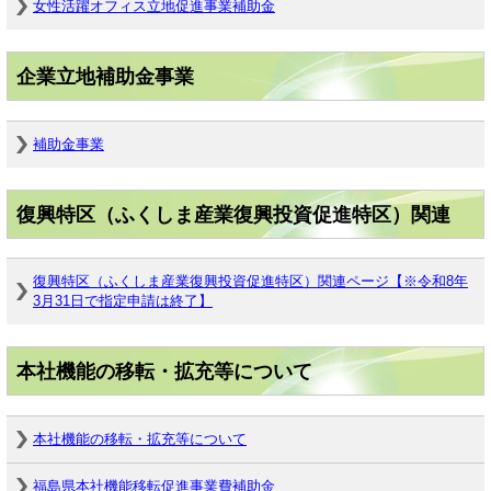
女性活躍オフィス立地促進事業補助金
企業立地補助金事業
補助金事業
復興特区（ふくしま産業復興投資促進特区）関連
復興特区（ふくしま産業復興投資促進特区）関連ページ【※令和8年
3月31日で指定申請は終了】
本社機能の移転・拡充等について
本社機能の移転・拡充等について
福島県本社機能移転促進事業費補助金