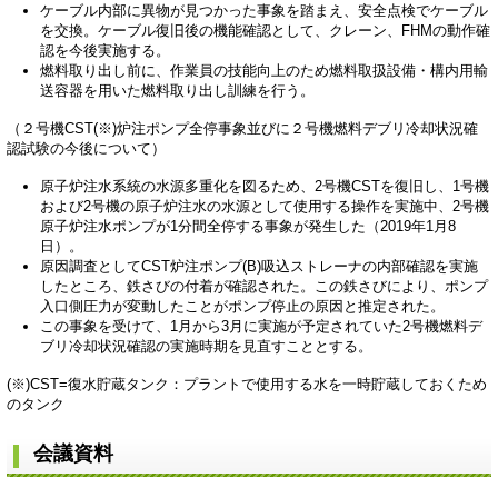
ケーブル内部に異物が見つかった事象を踏まえ、安全点検でケーブル
を交換。ケーブル復旧後の機能確認として、クレーン、FHMの動作確
認を今後実施する。
燃料取り出し前に、作業員の技能向上のため燃料取扱設備・構内用輸
送容器を用いた燃料取り出し訓練を行う。
（２号機CST(※)炉注ポンプ全停事象並びに２号機燃料デブリ冷却状況確
認試験の今後について）
原子炉注水系統の水源多重化を図るため、2号機CSTを復旧し、1号機
および2号機の原子炉注水の水源として使用する操作を実施中、2号機
原子炉注水ポンプが1分間全停する事象が発生した（2019年1月8
日）。
原因調査としてCST炉注ポンプ(B)吸込ストレーナの内部確認を実施
したところ、鉄さびの付着が確認された。この鉄さびにより、ポンプ
入口側圧力が変動したことがポンプ停止の原因と推定された。
この事象を受けて、1月から3月に実施が予定されていた2号機燃料デ
ブリ冷却状況確認の実施時期を見直すこととする。
(※)CST=復水貯蔵タンク：プラントで使用する水を一時貯蔵しておくため
のタンク
会議資料