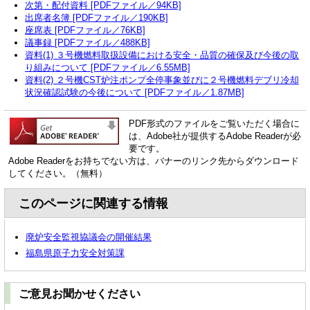
次第・配付資料 [PDFファイル／94KB]
出席者名簿 [PDFファイル／190KB]
座席表 [PDFファイル／76KB]
議事録 [PDFファイル／488KB]
資料(1) ３号機燃料取扱設備における安全・品質の確保及び今後の取
り組みについて [PDFファイル／6.55MB]
資料(2) ２号機CST炉注ポンプ全停事象並びに２号機燃料デブリ冷却
状況確認試験の今後について [PDFファイル／1.87MB]
PDF形式のファイルをご覧いただく場合に
は、Adobe社が提供するAdobe Readerが必
要です。
Adobe Readerをお持ちでない方は、バナーのリンク先からダウンロード
してください。（無料）
このページに関連する情報
廃炉安全監視協議会の開催結果
福島県原子力安全対策課
ご意見お聞かせください