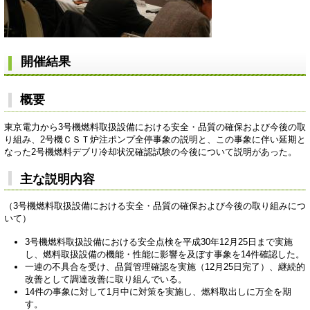
開催結果
概要
東京電力から3号機燃料取扱設備における安全・品質の確保および今後の取
り組み、2号機ＣＳＴ炉注ポンプ全停事象の説明と、この事象に伴い延期と
なった2号機燃料デブリ冷却状況確認試験の今後について説明があった。
主な説明内容
（3号機燃料取扱設備における安全・品質の確保および今後の取り組みにつ
いて）
3号機燃料取扱設備における安全点検を平成30年12月25日まで実施
し、燃料取扱設備の機能・性能に影響を及ぼす事象を14件確認した。
一連の不具合を受け、品質管理確認を実施（12月25日完了）、継続的
改善として調達改善に取り組んでいる。
14件の事象に対して1月中に対策を実施し、燃料取出しに万全を期
す。