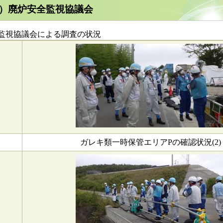
回）廃炉安全監視協議会
監視協議会による調査の状況
ガレキ類一時保管エリアPの確認状況(2)