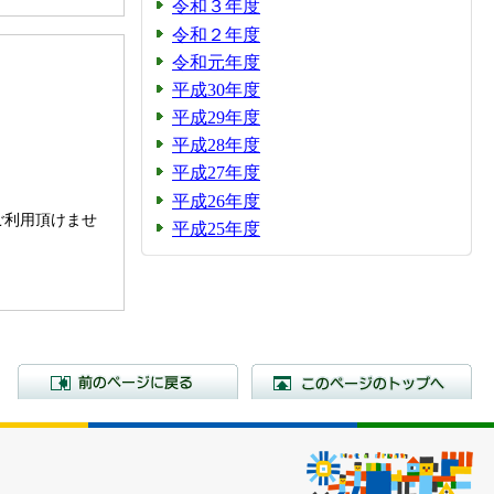
令和３年度
令和２年度
令和元年度
平成30年度
平成29年度
平成28年度
平成27年度
。
平成26年度
ご利用頂けませ
平成25年度
前のページに戻る
こ