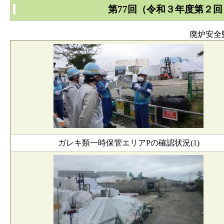
第77回（令和３年度第２
廃炉安全
ガレキ類一時保管エリアPの確認状況(1)