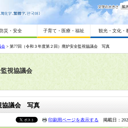
文字
はじめての方へ
Foreign language
サイトマップ
防災・安全
子育て・医療・福祉
観光・文化・
議会
> 第77回（令和３年度第２回）廃炉安全監視協議会 写真
全監視協議会
視協議会 写真
印刷用ページを表示する
掲載日：202