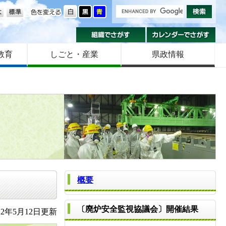
の大きさ
色を変える
組織でさがす
カ
教育
しごと・産業
県政情報
概要
〔廃炉安全監視協議会〕開催結果
2年5月12日更新