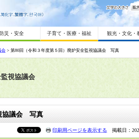
文字
はじめての方へ
Foreign language
サイトマップ
防災・安全
子育て・医療・福祉
観光・文化・
議会
> 第80回（令和３年度第５回）廃炉安全監視協議会 写真
全監視協議会
視協議会 写真
印刷用ページを表示する
掲載日：202