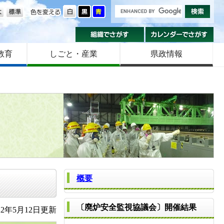
の大きさ
色を変える
組織でさがす
カ
教育
しごと・産業
県政情報
概要
〔廃炉安全監視協議会〕開催結果
2年5月12日更新