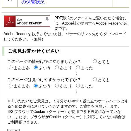
の保管状況
PDF形式のファイルをご覧いただく場合に
は、Adobe社が提供するAdobe Readerが必
要です。
Adobe Readerをお持ちでない方は、バナーのリンク先からダウンロード
してください。（無料）
ご意見お聞かせください
このページの情報は役に立ちましたか？
とても
まあまあ
ふつう
あまり
まった
く
このページは見つけやすかったですか？
とても
まあまあ
ふつう
あまり
まった
く
※1 いただいたご意見は、より分かりやすく役に立つホームページとす
るために参考にさせていただきますので、ご協力をお願いします。
※2 ブラウザでCookie（クッキー）が使用できる設定になっていな
い、または、ブラウザがCookie（クッキー）に対応していない場合は
ご利用頂けません。