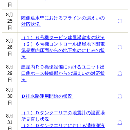
日
8月
陸側遮水壁におけるブラインの漏えいの
25
〇
対応状況
日
（１）６号機タービン建屋滞留水の状況
8月
（２）６号機コントロール建屋地下階電
26
〇
気品室内床面からの地下水のにじみの状
日
況
8月
建屋内ＲＯ循環設備におけるユニット出
29
口側ホース接続部からの漏えいの対応状
〇
日
況
8月
30
Ｄ排水路運用開始の状況
〇
日
（１）Ｄタンクエリアの地震計の設置場
8月
所見直し状況
31
〇
（２）Ｄタンクエリアにおける濃縮廃液
日