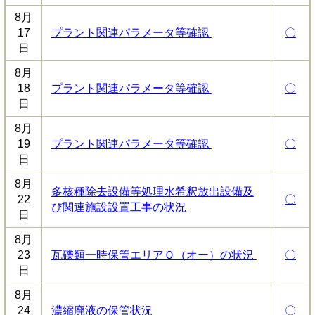
8月
17
プラント関連パラメータ等確認
〇
日
8月
18
プラント関連パラメータ等確認
〇
日
8月
19
プラント関連パラメータ等確認
〇
日
8月
多核種除去設備等処理水希釈放出設備及
22
〇
び関連施設設置工事の状況
日
8月
23
瓦礫類一時保管エリアＯ（オー）の状況
〇
日
8月
24
濃縮廃液の保管状況
〇