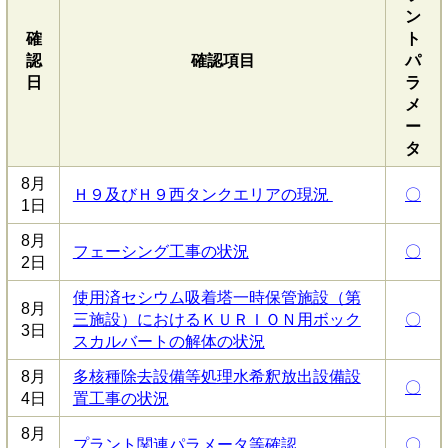
ン
確
ト
認
確認項目
パ
日
ラ
メ
ー
タ
8月
Ｈ９及びＨ９西タンクエリアの現況
〇
1日
8月
フェーシング工事の状況
〇
2日
使用済セシウム吸着塔一時保管施設（第
8月
三施設）におけるＫＵＲＩＯＮ用ボック
〇
3日
スカルバートの解体の状況
8月
多核種除去設備等処理水希釈放出設備設
〇
4日
置工事の状況
8月
プラント関連パラメータ等確認
〇