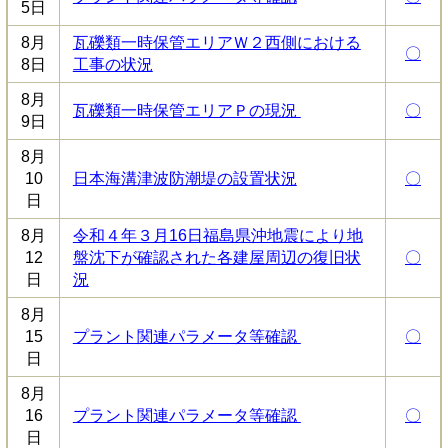
5日
8月
瓦礫類一時保管エリアＷ２西側における
〇
8日
工事の状況
8月
瓦礫類一時保管エリアＰの現況
〇
9日
8月
10
日本海溝津波防潮堤の設置状況
〇
日
8月
令和４年３月16日福島県沖地震により地
12
盤沈下が確認された各建屋周辺の復旧状
〇
日
況
8月
15
プラント関連パラメータ等確認
〇
日
8月
16
プラント関連パラメータ等確認
〇
日