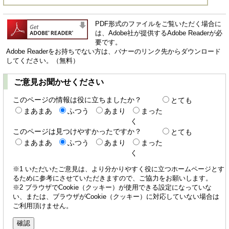
PDF形式のファイルをご覧いただく場合に
は、Adobe社が提供するAdobe Readerが必
要です。
Adobe Readerをお持ちでない方は、バナーのリンク先からダウンロード
してください。（無料）
ご意見お聞かせください
このページの情報は役に立ちましたか？
とても
まあまあ
ふつう
あまり
まった
く
このページは見つけやすかったですか？
とても
まあまあ
ふつう
あまり
まった
く
※1 いただいたご意見は、より分かりやすく役に立つホームページとす
るために参考にさせていただきますので、ご協力をお願いします。
※2 ブラウザでCookie（クッキー）が使用できる設定になっていな
い、または、ブラウザがCookie（クッキー）に対応していない場合は
ご利用頂けません。