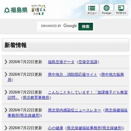
福島県
新着情報
2026年7月22日更新
福島空港データ
（
空港交流課
）
2026年7月22日更新
県中地方 消防団応援サイト
（
県中地方振興
局
）
2026年7月22日更新
こんなことをしています！「放課後子ども教室
訪問」
（
県北教育事務所
）
2026年7月22日更新
県北管内感染症ニュースレター
（
県北保健福祉
事務所(県北保健所)
）
2026年7月22日更新
心の健康
（
県北保健福祉事務所(県北保健所)
）