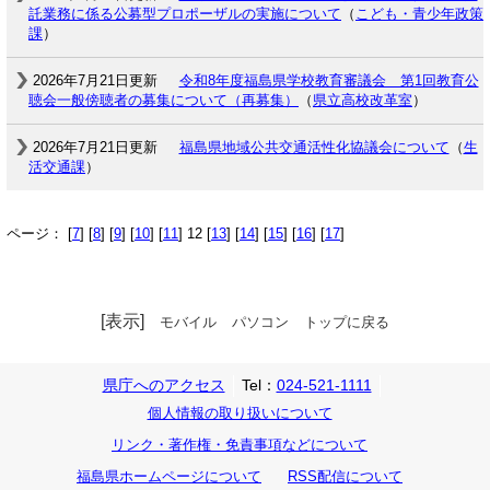
託業務に係る公募型プロポーザルの実施について
（
こども・青少年政策
課
）
2026年7月21日更新
令和8年度福島県学校教育審議会 第1回教育公
聴会一般傍聴者の募集について（再募集）
（
県立高校改革室
）
2026年7月21日更新
福島県地域公共交通活性化協議会について
（
生
活交通課
）
ページ： [
7
] [
8
] [
9
] [
10
] [
11
] 12 [
13
] [
14
] [
15
] [
16
] [
17
]
[表示]
モバイル
パソコン
トップに戻る
県庁へのアクセス
Tel：
024-521-1111
個人情報の取り扱いについて
リンク・著作権・免責事項などについて
福島県ホームページについて
RSS配信について