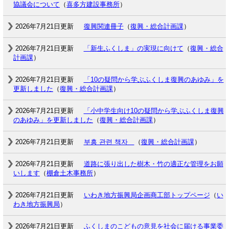
協議会について
（
喜多方建設事務所
）
2026年7月21日更新
復興関連冊子
（
復興・総合計画課
）
2026年7月21日更新
「新生ふくしま」の実現に向けて
（
復興・総合
計画課
）
2026年7月21日更新
「10の疑問から学ぶふくしま復興のあゆみ」を
更新しました
（
復興・総合計画課
）
2026年7月21日更新
「小中学生向け10の疑問から学ぶふくしま復興
のあゆみ」を更新しました
（
復興・総合計画課
）
2026年7月21日更新
부흥 관련 책자
（
復興・総合計画課
）
2026年7月21日更新
道路に張り出した樹木・竹の適正な管理をお願
いします
（
棚倉土木事務所
）
2026年7月21日更新
いわき地方振興局企画商工部トップページ
（
い
わき地方振興局
）
2026年7月21日更新
ふくしまのこどもの意見を社会に届ける事業委