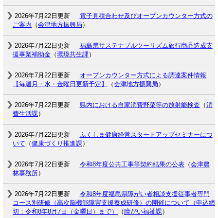
2026年7月22日更新
電子見積合わせ及びオープンカウンター方式の
ご案内
（
会津地方振興局
）
2026年7月22日更新
福島県サステナブルツーリズム旅行商品造成支
援事業補助金
（
環境共生課
）
2026年7月22日更新
オープンカウンター方式による調達案件情報
【毎週月・水・金曜日更新予定】
（
会津地方振興局
）
2026年7月22日更新
県内における自家消費野菜等の放射能検査
（
消
費生活課
）
2026年7月22日更新
ふくしま健康経営スタートアップセミナーにつ
いて
（
健康づくり推進課
）
2026年7月22日更新
令和8年度公共工事等契約結果の公表
（
会津農
林事務所
）
2026年7月22日更新
令和8年度福島県障がい者相談支援従事者専門
コース別研修（高次脳機能障害支援養成研修）の開催について（申込締
切：令和8年8月7日（金曜日）まで）
（
障がい福祉課
）