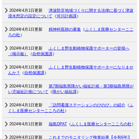
2024年4月1日更新
津波防災地域づくりに関する法律に基づく津波
浸水想定の設定について
（
河川計画課
）
2024年4月1日更新
精神科医師の募集
（
ふくしま医療センターここ
ろの杜
）
2024年4月1日更新
ふくしま野生動植物保護サポーターの皆様へ
（掲示板）
（
自然保護課
）
2024年4月1日更新
ふくしま野生動植物保護サポーターになりませ
んか？
（
自然保護課
）
2024年4月1日更新
第7期福島県障がい福祉計画・第3期福島県障が
い児福祉計画について
（
障がい福祉課
）
2024年4月1日更新
「訪問看護ステーションのびのび」の紹介
（
ふ
くしま医療センターこころの杜
）
2024年4月1日更新
福島DPAT
（
ふくしま医療センターこころの杜
）
2024年4月1日更新
これまでのモニタリング検査結果【令和6年3