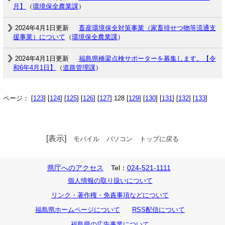
月】
（
環境保全農業課
）
2024年4月1日更新
畜産環境保全対策事業（家畜排せつ物等流通支
援事業）について
（
環境保全農業課
）
2024年4月1日更新
福島県橋梁点検サポーターを募集します。【令
和6年4月1日】
（
道路管理課
）
ページ： [
123
] [
124
] [
125
] [
126
] [
127
] 128 [
129
] [
130
] [
131
] [
132
] [
133
]
[表示]
モバイル
パソコン
トップに戻る
県庁へのアクセス
Tel：
024-521-1111
個人情報の取り扱いについて
リンク・著作権・免責事項などについて
福島県ホームページについて
RSS配信について
福島県の広告事業について