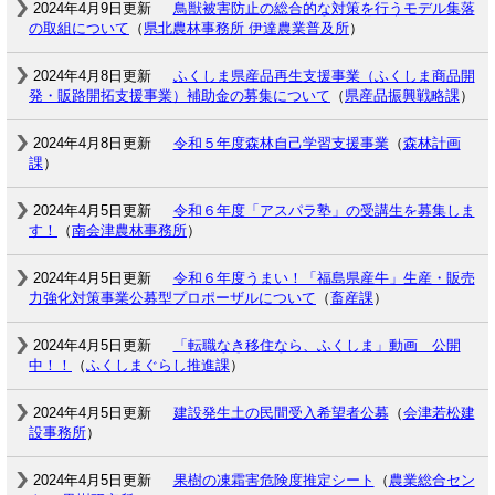
2024年4月9日更新
鳥獣被害防止の総合的な対策を行うモデル集落
の取組について
（
県北農林事務所 伊達農業普及所
）
2024年4月8日更新
ふくしま県産品再生支援事業（ふくしま商品開
発・販路開拓支援事業）補助金の募集について
（
県産品振興戦略課
）
2024年4月8日更新
令和５年度森林自己学習支援事業
（
森林計画
課
）
2024年4月5日更新
令和６年度「アスパラ塾」の受講生を募集しま
す！
（
南会津農林事務所
）
2024年4月5日更新
令和６年度うまい！「福島県産牛」生産・販売
力強化対策事業公募型プロポーザルについて
（
畜産課
）
2024年4月5日更新
「転職なき移住なら、ふくしま」動画 公開
中！！
（
ふくしまぐらし推進課
）
2024年4月5日更新
建設発生土の民間受入希望者公募
（
会津若松建
設事務所
）
2024年4月5日更新
果樹の凍霜害危険度推定シート
（
農業総合セン