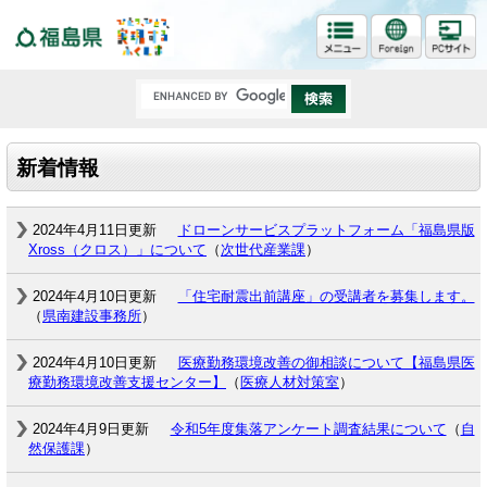
福島県
新着情報
2024年4月11日更新
ドローンサービスプラットフォーム「福島県版
Xross（クロス）」について
（
次世代産業課
）
2024年4月10日更新
「住宅耐震出前講座」の受講者を募集します。
（
県南建設事務所
）
2024年4月10日更新
医療勤務環境改善の御相談について【福島県医
療勤務環境改善支援センター】
（
医療人材対策室
）
2024年4月9日更新
令和5年度集落アンケート調査結果について
（
自
然保護課
）