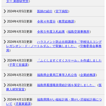
ター 果樹研究所
）
2024年4月5日更新
医師の紹介
（
宮下病院
）
2024年4月5日更新
令和４年度分
（
教育総務課
）
2024年4月3日更新
令和５年度入札結果
（
福島空港事務所
）
2024年4月3日更新
ハラスメント防止出前講座を「学校法人コング
レガシオン・ド・ノートルダム」で実施しました。
（
労働委員会事務
局
）
2024年4月2日更新
「ふくしますくすくスケール」を作成しました
（
子育て支援課
）
2024年4月2日更新
福島県企業局工事等入札公告
（
企業総務課
）
2024年4月2日更新
福島県看護職員需給計画を策定しました。
（
医
療人材対策室
）
2024年4月1日更新
福島県障がい福祉計画・障がい児福祉計画につ
いて
（
児童家庭課
）