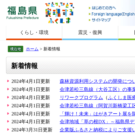
福島県
くらし・環境
震災・復興
ホーム
> 新着情報
新着情報
2024年4月1日更新
森林資源利用システムの開発につ
2024年4月1日更新
会津若松三島線（大谷工区）の事
2024年4月1日更新
リワークプログラム
（
ふくしま医
2024年4月1日更新
会津若松三島線（阿賀川新橋梁工
2024年4月1日更新
「輝け！未来」はがきアート展を
2024年4月1日更新
会津地域「草の根DX」～福島県
2024年3月31日更新
企業版ふるさと納税によりご支援