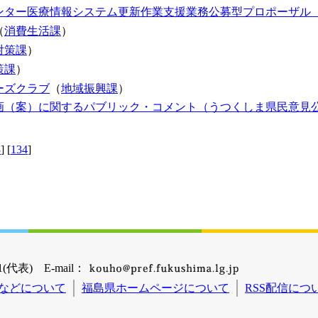
ンター医療情報システム更新作業支援業務公募型プロポーザル
（
消費生活課
）
対策課
）
策課
）
ーズクラブ
（
地域振興課
）
画（案）に関するパブリック・コメント（うつくしま県民意見
3
] [
134
]
(代表) E-mail：
などについて
福島県ホームページについて
RSS配信につ