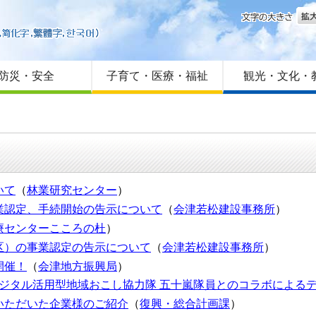
文字
はじめての方へ
Foreign language
サイトマップ
防災・安全
子育て・医療・福祉
観光・文化・
いて
（
林業研究センター
）
業認定、手続開始の告示について
（
会津若松建設事務所
）
療センターこころの杜
）
区）の事業認定の告示について
（
会津若松建設事務所
）
開催！
（
会津地方振興局
）
デジタル活用型地域おこし協力隊 五十嵐隊員とのコラボによる
いただいた企業様のご紹介
（
復興・総合計画課
）