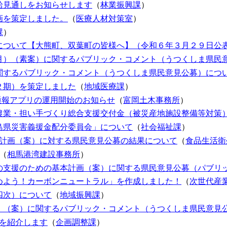
給見通しをお知らせします
（
林業振興課
）
画を策定しました。
（
医療人材対策室
）
課
）
について【大熊町、双葉町の皆様へ】（令和６年３月２９日公
月）（素案）に関するパブリック・コメント（うつくしま県民
関するパブリック・コメント（うつくしま県民意見公募）につ
２期）を策定しました
（
地域医療課
）
NE通報アプリの運用開始のお知らせ
（
富岡土木事務所
）
農業・担い手づくり総合支援交付金（被災産地施設整備等対策）
島県災害義援金配分委員会」について
（
社会福祉課
）
導計画（案）に対する県民意見公募の結果について
（
食品生活衛
（
相馬港湾建設事務所
）
の支援のための基本計画（案）に関する県民意見公募（パブリ
めよう！カーボンニュートラル」を作成しました！
（
次世代産
四次）について
（
地域振興課
）
）（案）に関するパブリック・コメント（うつくしま県民意見
品を紹介します
（
企画調整課
）