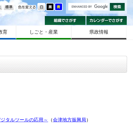
の大きさ
色を変える
組織でさがす
カ
教育
しごと・産業
県政情報
デジタルツールの応用～
（
会津地方振興局
）