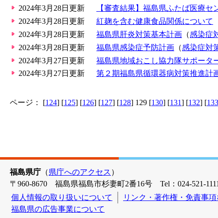
2024年3月28日更新
【審査結果】福島県ふたば医療セ
2024年3月28日更新
紅麹を含む健康食品関係について
2024年3月28日更新
福島県肝炎対策基本計画
（
感染症
2024年3月28日更新
福島県感染症予防計画
（
感染症対
2024年3月27日更新
福島県地域おこし協力隊サポータ
2024年3月27日更新
第２期福島県循環器病対策推進計
ページ： [
124
] [
125
] [
126
] [
127
] [
128
] 129 [
130
] [
131
] [
132
] [
13
福島県庁
（
県庁へのアクセス
）
〒960-8670 福島県福島市杉妻町2番16号 Tel：024-521-1111
個人情報の取り扱いについて
リンク・著作権・免責事項
福島県の広告事業について