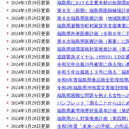
2024年3月29日更新
福島県における主要木材の短期需
2024年3月29日更新
第８次（前期）福島県医師確保計
2024年3月29日更新
第８次福島県医療計画
（
地域医療
2024年3月29日更新
福島県避難市町村家賃等支援事業
2024年3月29日更新
福島県外来医療計画（令和６年〇
2024年3月29日更新
第８次福島県医療計画（素案）に
2024年3月29日更新
福島県循環器病対策推進計画（第
2024年3月29日更新
道路緊急ダイヤル（#9910）LI
2024年3月29日更新
令和元年台風19号被害に係る強い
2024年3月29日更新
令和５年台風第１３号に係る「福
2024年3月29日更新
令和6年度福島県食品衛生監視指
2024年3月29日更新
令和4年福島県沖地震災害復旧情報
2024年3月29日更新
福島県困難な問題を抱える女性へ
2024年3月29日更新
パンフレット「測ることからはじ
2024年3月28日更新
福島県豪雪地帯対策基本計画（第
2024年3月28日更新
福島県がん対策推進計画（第四期
2024年3月28日更新
令和5年度「未来への手紙」の作