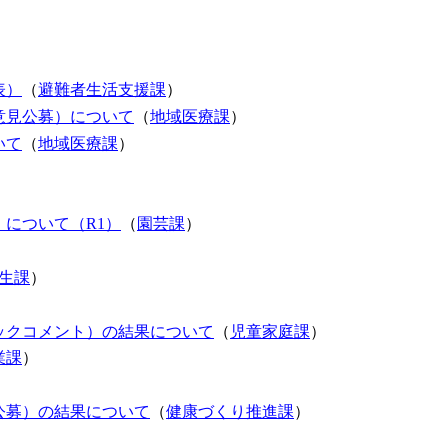
表）
（
避難者生活支援課
）
意見公募）について
（
地域医療課
）
いて
（
地域医療課
）
について（R1）
（
園芸課
）
生課
）
ックコメント）の結果について
（
児童家庭課
）
業課
）
公募）の結果について
（
健康づくり推進課
）