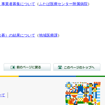
 事業者募集について
（
ふたば医療センター附属病院
）
公募）の結果について
（
地域医療課
）
前のページに戻る
こ
いて