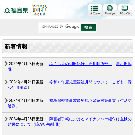
福島県
新着情報
2024年4月25日更新
ふくしまの棚田紀行―石川町所部－
（
農村振興
課
）
2024年4月24日更新
令和６年度児童福祉月間について
（
こども・青
少年政策課
）
2024年4月23日更新
福島県交通事故多発地点緊急対策事業
（
生活交
通課
）
2024年4月23日更新
障害者手帳におけるマイナンバー紐付け点検の
結果について
（
障がい福祉課
）