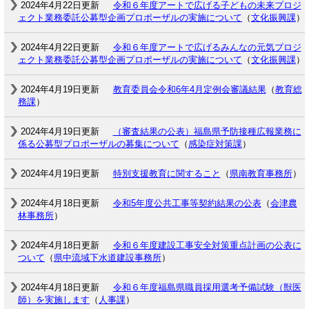
2024年4月22日更新
令和６年度アートで広げる子どもの未来プロジ
ェクト業務委託公募型企画プロポーザルの実施について
（
文化振興課
）
2024年4月22日更新
令和６年度アートで広げるみんなの元気プロジ
ェクト業務委託公募型企画プロポーザルの実施について
（
文化振興課
）
2024年4月19日更新
教育委員会令和6年4月定例会審議結果
（
教育総
務課
）
2024年4月19日更新
（審査結果の公表）福島県予防接種広報業務に
係る公募型プロポーザルの募集について
（
感染症対策課
）
2024年4月19日更新
特別支援教育に関すること
（
県南教育事務所
）
2024年4月18日更新
令和5年度公共工事等契約結果の公表
（
会津農
林事務所
）
2024年4月18日更新
令和６年度建設工事安全対策重点計画の公表に
ついて
（
県中流域下水道建設事務所
）
2024年4月18日更新
令和６年度福島県職員採用選考予備試験（獣医
師）を実施します
（
人事課
）