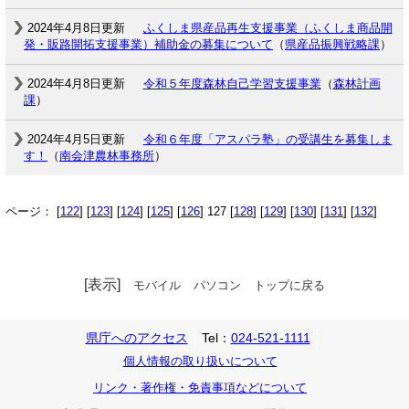
2024年4月8日更新
ふくしま県産品再生支援事業（ふくしま商品開
発・販路開拓支援事業）補助金の募集について
（
県産品振興戦略課
）
2024年4月8日更新
令和５年度森林自己学習支援事業
（
森林計画
課
）
2024年4月5日更新
令和６年度「アスパラ塾」の受講生を募集しま
す！
（
南会津農林事務所
）
ページ： [
122
] [
123
] [
124
] [
125
] [
126
] 127 [
128
] [
129
] [
130
] [
131
] [
132
]
[表示]
モバイル
パソコン
トップに戻る
県庁へのアクセス
Tel：
024-521-1111
個人情報の取り扱いについて
リンク・著作権・免責事項などについて