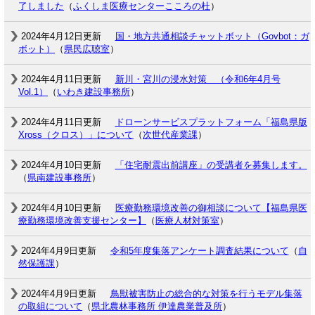
了しました
（
ふくしま医療センターこころの杜
）
2024年4月12日更新
国・地方共通相談チャットボット（Govbot：ガ
ボット）
（
県民広聴室
）
2024年4月11日更新
新川・宮川の浸水対策 （令和6年4月号
Vol.1）
（
いわき建設事務所
）
2024年4月11日更新
ドローンサービスプラットフォーム「福島県版
Xross（クロス）」について
（
次世代産業課
）
2024年4月10日更新
「住宅耐震出前講座」の受講者を募集します。
（
県南建設事務所
）
2024年4月10日更新
医療勤務環境改善の御相談について【福島県医
療勤務環境改善支援センター】
（
医療人材対策室
）
2024年4月9日更新
令和5年度集落アンケート調査結果について
（
自
然保護課
）
2024年4月9日更新
鳥獣被害防止の総合的な対策を行うモデル集落
の取組について
（
県北農林事務所 伊達農業普及所
）