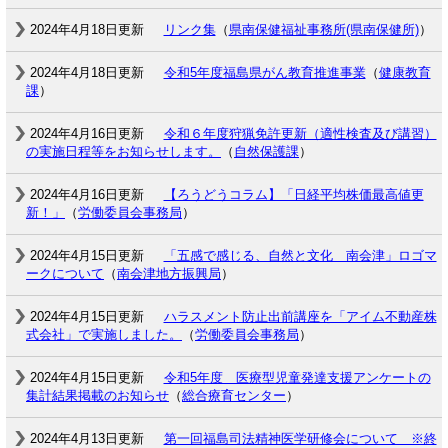
2024年4月18日更新
リンク集
（
県南保健福祉事務所(県南保健所)
）
2024年4月18日更新
令和5年度福島県がん教育推進事業
（
健康教育
課
）
2024年4月16日更新
令和６年度狩猟免許更新（適性検査及び講習）
の実施日程等をお知らせします。
（
自然保護課
）
2024年4月16日更新
【ろうどうコラム】「日経平均株価最高値更
新！」
（
労働委員会事務局
）
2024年4月15日更新
「五感で感じる、自然と文化 南会津」ロゴマ
ークについて
（
南会津地方振興局
）
2024年4月15日更新
ハラスメント防止出前講座を「アイム不動産株
式会社」で実施しました。
（
労働委員会事務局
）
2024年4月15日更新
令和5年度 医療型児童発達支援アンケートの
集計結果掲載のお知らせ
（
総合療育センター
）
2024年4月13日更新
第一回福島司法精神医学研修会について ※終