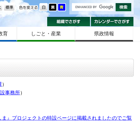
の大きさ
色を変える
組織でさがす
カ
教育
しごと・産業
県政情報
課
）
設事務所
）
しま』プロジェクトの特設ページに掲載されましたのでご覧