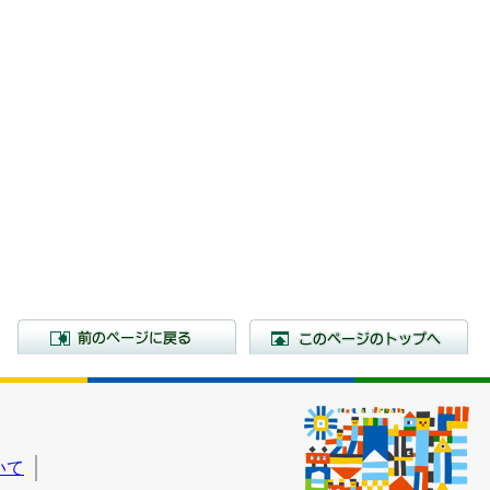
前のページに戻る
こ
いて