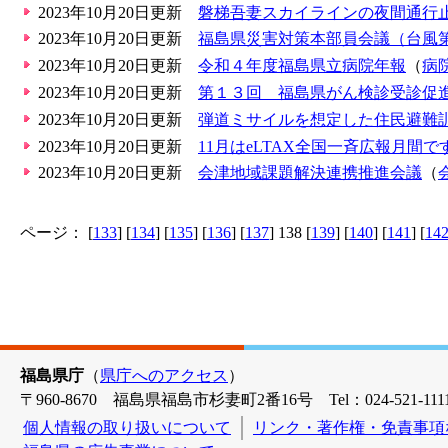
2023年10月20日更新
磐梯吾妻スカイラインの夜間通行
2023年10月20日更新
福島県災害対策本部員会議（台風
2023年10月20日更新
令和４年度福島県立病院年報
（
病
2023年10月20日更新
第１３回 福島県がん検診受診促
2023年10月20日更新
弾道ミサイルを想定した住民避難
2023年10月20日更新
11月はeLTAX全国一斉広報月間で
2023年10月20日更新
会津地域課題解決連携推進会議
（
ページ： [
133
] [
134
] [
135
] [
136
] [
137
] 138 [
139
] [
140
] [
141
] [
14
福島県庁
（
県庁へのアクセス
）
〒960-8670 福島県福島市杉妻町2番16号 Tel：024-521-1111
個人情報の取り扱いについて
リンク・著作権・免責事項