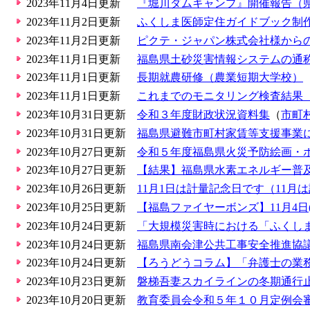
2023年11月4日更新
『堀川ダムキャンプ』開催報告（
2023年11月2日更新
ふくしま医師定住ガイドブック制
2023年11月2日更新
ピクテ・ジャパン株式会社様からの寄
2023年11月1日更新
福島県土砂災害情報システムの通称に
2023年11月1日更新
長期就農研修（農業短期大学校）
2023年11月1日更新
これまでのモニタリング検査結果【
2023年10月31日更新
令和３年度財政状況資料集
（
市町
2023年10月31日更新
福島県避難市町村家賃等支援事業
2023年10月27日更新
令和５年度福島県火災予防絵画・
2023年10月27日更新
【結果】福島県水素エネルギー普
2023年10月26日更新
11月1日は計量記念日です（11月
2023年10月25日更新
【福島ファイヤーボンズ】11月4日(土)、
2023年10月24日更新
「大規模災害時における「ふくし
2023年10月24日更新
福島県南会津公共工事安全推進協
2023年10月24日更新
【ろうどうコラム】「弁護士の業
2023年10月23日更新
磐梯吾妻スカイラインの冬期通行
2023年10月20日更新
教育委員会令和５年１０月定例会