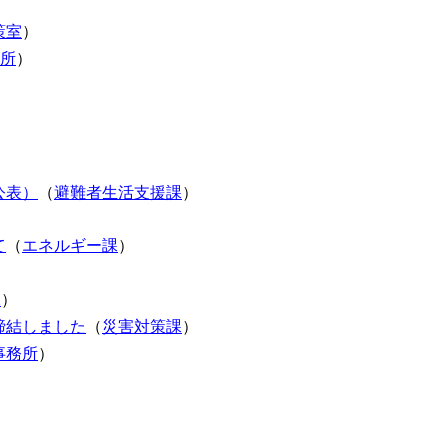
策室
）
所
）
公表）
（
避難者生活支援課
）
て
（
エネルギー課
）
課
）
締結しました
（
災害対策課
）
事務所
）