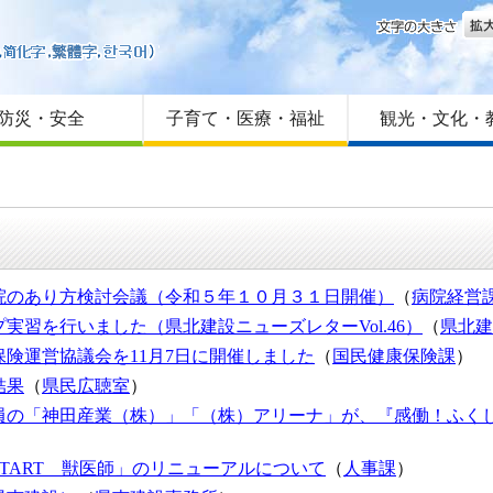
文字
はじめての方へ
Foreign language
サイトマップ
防災・安全
子育て・医療・福祉
観光・文化・
院のあり方検討会議（令和５年１０月３１日開催）
（
病院経営
実習を行いました（県北建設ニューズレターVol.46）
（
県北建
険運営協議会を11月7日に開催しました
（
国民健康保険課
）
結果
（
県民広聴室
）
員の「神田産業（株）」「（株）アリーナ」が、『感働！ふく
TART 獣医師」のリニューアルについて
（
人事課
）