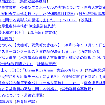
県南建設）
（
県南建設事務所
）
作事業業務 公募型プロポーザルの実施について
（
医療人材対
附金受納式を行いました(令和5年11月2日)
（
只見線管理事務
関する表彰式を開催しました。（R5.11.1）
（
砂防課
）
（
県北農林事務所 伊達農業普及所
）
令和5年10月】
（
環境保全農業課
）
村財政課
）
について【大熊町、双葉町の皆様へ】（令和５年１０月３１日
ポスターコンクールの入賞作品が決定しました
（
消防保安課
）
及拡大事業（水素供給設備導入支援事業）補助金の採択につい
は計量強調月間です）
（
計量検定所
）
5日(日)「Dream Kids Arena」実施のお知らせ
（
地域振興
ま災害時相互応援チーム」による相互応援等に関する協定」を
議会令和５年度安全パトロールを実施しました。
（
南会津農林
務と公益委員の職務に関する雑感」
（
労働委員会事務局
）
止めについて
（
道路管理課
）
審議結果
（
教育総務課
）