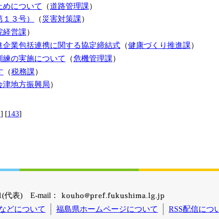
止めについて
（
道路管理課
）
第１３号）
（
災害対策課
）
院経営課
）
進企業包括連携に関する協定締結式
（
健康づくり推進課
）
訓練の実施について
（
危機管理課
）
す
（
税務課
）
会津地方振興局
）
2
] [
143
]
(代表) E-mail：
などについて
福島県ホームページについて
RSS配信につ