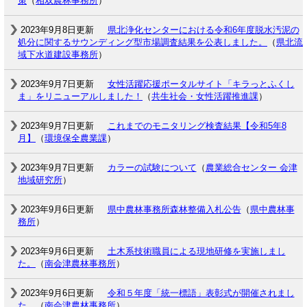
策
（
相双農林事務所
）
2023年9月8日更新
県北浄化センターにおける令和6年度脱水汚泥の
処分に関するサウンディング型市場調査結果を公表しました。
（
県北流
域下水道建設事務所
）
2023年9月7日更新
女性活躍応援ポータルサイト「キラっとふくし
ま」をリニューアルしました！
（
共生社会・女性活躍推進課
）
2023年9月7日更新
これまでのモニタリング検査結果【令和5年8
月】
（
環境保全農業課
）
2023年9月7日更新
カラーの試験について
（
農業総合センター 会津
地域研究所
）
2023年9月6日更新
県中農林事務所森林整備入札公告
（
県中農林事
務所
）
2023年9月6日更新
土木系技術職員による現地研修を実施しまし
た。
（
南会津農林事務所
）
2023年9月6日更新
令和５年度「統一標語」表彰式が開催されまし
た。
（
南会津農林事務所
）