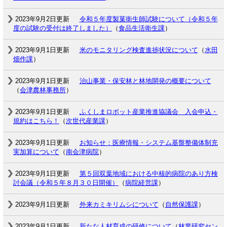
2023年9月2日更新
令和５年度製菓衛生師試験について（令和５年
度の試験の受付は終了しました）
（
食品生活衛生課
）
2023年9月1日更新
米のモニタリング検査進捗状況について
（
水田
畑作課
）
2023年9月1日更新
治山事業・保安林と林地開発の概要について
（
会津農林事務所
）
2023年9月1日更新
ふくしまロボット産業推進協議会 入会申込・
規約はこちら！
（
次世代産業課
）
2023年9月1日更新
お知らせ：医療情報・システム基盤整備体制充
実加算について
（
南会津病院
）
2023年9月1日更新
第５回双葉地域における中核的病院のあり方検
討会議（令和５年８月３０日開催）
（
病院経営課
）
2023年9月1日更新
外来カミキリムシについて
（
自然保護課
）
2023年9月1日更新
新たな人材育成の研修について
（
林業研究セン