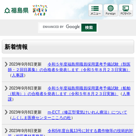
福島県
新着情報
2023年9月8日更新
令和５年度福島県職員採用選考予備試験（獣医
師・２回目募集）の合格者を発表します（令和５年８月２３日実施）
（
人事課
）
2023年9月8日更新
令和５年度福島県職員採用選考予備試験（船舶
（航海））の合格者を発表します（令和５年８月２３日実施）
（
人事
課
）
2023年9月8日更新
m-ECT（修正型電気けいれん療法）について
（
ふくしま医療センターこころの杜
）
2023年9月8日更新
令和5年度台風13号に対する農作物等の技術的対