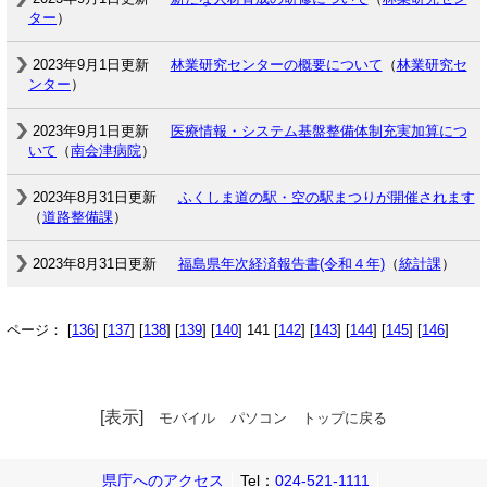
ター
）
2023年9月1日更新
林業研究センターの概要について
（
林業研究セ
ンター
）
2023年9月1日更新
医療情報・システム基盤整備体制充実加算につ
いて
（
南会津病院
）
2023年8月31日更新
ふくしま道の駅・空の駅まつりが開催されます
（
道路整備課
）
2023年8月31日更新
福島県年次経済報告書(令和４年)
（
統計課
）
ページ： [
136
] [
137
] [
138
] [
139
] [
140
] 141 [
142
] [
143
] [
144
] [
145
] [
146
]
[表示]
モバイル
パソコン
トップに戻る
県庁へのアクセス
Tel：
024-521-1111