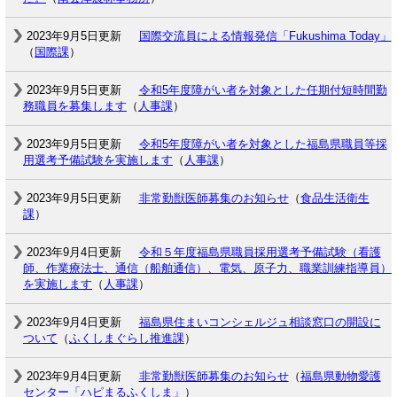
2023年9月5日更新
国際交流員による情報発信「Fukushima Today」
（
国際課
）
2023年9月5日更新
令和5年度障がい者を対象とした任期付短時間勤
務職員を募集します
（
人事課
）
2023年9月5日更新
令和5年度障がい者を対象とした福島県職員等採
用選考予備試験を実施します
（
人事課
）
2023年9月5日更新
非常勤獣医師募集のお知らせ
（
食品生活衛生
課
）
2023年9月4日更新
令和５年度福島県職員採用選考予備試験（看護
師、作業療法士、通信（船舶通信）、電気、原子力、職業訓練指導員）
を実施します
（
人事課
）
2023年9月4日更新
福島県住まいコンシェルジュ相談窓口の開設に
ついて
（
ふくしまぐらし推進課
）
2023年9月4日更新
非常勤獣医師募集のお知らせ
（
福島県動物愛護
センター「ハピまるふくしま」
）