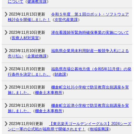
について
（
健康教育課
）
2023年11月13日更新
令和５年度 第１回ロボット・ソフトウェア
検討会を開催しました！
（
次世代産業課
）
2023年11月10日更新
潜在看護師等緊急時確保事業の実施について
（
医療人材対策室
）
2023年11月10日更新
福島県企業局未利用財産一般競争入札による
売り払い
（
企業総務課
）
2023年11月10日更新
福島県市場公募地方債（令和5年11月債）の発
行条件を決定しました。
（
財政課
）
2023年11月10日更新
棚倉町立社川小学校で防災教育出前講座を実
施しました。
（
棚倉土木事務所
）
2023年11月10日更新
棚倉町立近津小学校で防災教育出前講座を実
施しました。
（
棚倉土木事務所
）
2023年11月9日更新
【東北楽天ゴールデンイーグルス】2024シーズ
ンに一軍の公式戦が福島県で開催されます！
（
地域振興課
）