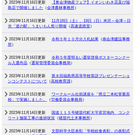
2023年11月16日更新
【奥会津物産フェア】イオンいわき店及び福
島店で開催しました
（
会津農林事務所
）
2023年11月16日更新
11月18日（土）、19日（日）米沢～会津～日
光「道の駅」うまいもん祭り開催
（
高速道路室
）
2023年11月16日更新
令和５年１０月分入札結果
（
南会津建設事務
所
）
2023年11月16日更新
令和５年度明るい選挙啓発ポスターコンクー
ル入選作品
（
選挙管理委員会事務局
）
2023年11月15日更新
第８回福島県高等学校英語プレゼンテーショ
ンコンテストについて
（
高校教育課
）
2023年11月15日更新
ワークルール出前講座を「県立二本松実業高
校」で実施しました。
（
労働委員会事務局
）
2023年11月14日更新
国道１１５号猪苗代町大字若宮地内 コンク
リート舗装工事の進捗状況
（
猪苗代土木事務所
）
2023年11月14日更新
文部科学大臣表彰「学校給食表彰」の表彰式