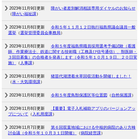
2023年11月9日更新
障がい者差別解消相談専用ダイヤルのお知らせ
（
障がい福祉課
）
2023年11月8日更新
令和５年１１月１２日執行福島県議会議員一般
選挙
（
選挙管理委員会事務局
）
2023年11月8日更新
令和５年度福島県職員採用選考予備試験（看護
師、作業療法士、鉄道に関する技術職（工務及び信号通信）、獣医師・
３回目募集）の合格者を発表します（令和５年１０月１９日、２０日実
施）
（
人事課
）
2023年11月8日更新
猪苗代湖漂着水草回収活動を開催しました！
（
水・大気環境課
）
2023年11月8日更新
令和５年度鳥獣保護区等位置図
（
自然保護課
）
2023年11月8日更新
【重要】電子入札補助アプリのバージョンアッ
プについて
（
入札用度課
）
2023年11月7日更新
第６回双葉地域における中核的病院のあり方検
討会議（令和５年１０月３１日開催）
（
病院経営課
）