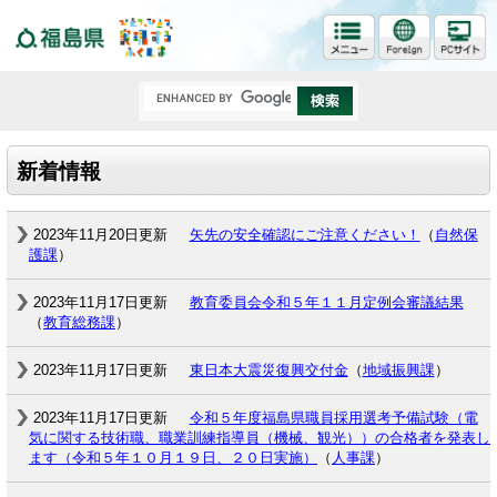
福島県
新着情報
2023年11月20日更新
矢先の安全確認にご注意ください！
（
自然保
護課
）
2023年11月17日更新
教育委員会令和５年１１月定例会審議結果
（
教育総務課
）
2023年11月17日更新
東日本大震災復興交付金
（
地域振興課
）
2023年11月17日更新
令和５年度福島県職員採用選考予備試験（電
気に関する技術職、職業訓練指導員（機械、観光））の合格者を発表し
ます（令和５年１０月１９日、２０日実施）
（
人事課
）