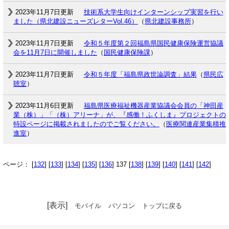
2023年11月7日更新
技術系大学生向けインターンシップ実習を行い
ました（県北建設ニューズレターVol.46）
（
県北建設事務所
）
2023年11月7日更新
令和５年度第２回福島県国民健康保険運営協議
会を11月7日に開催しました
（
国民健康保険課
）
2023年11月7日更新
令和５年度「福島県政世論調査」結果
（
県民広
聴室
）
2023年11月6日更新
福島県医療福祉機器産業協議会会員の「神田産
業（株）」「（株）アリーナ」が、『感働！ふくしま』プロジェクトの
特設ページに掲載されましたのでご覧ください。
（
医療関連産業集積推
進室
）
ページ： [
132
] [
133
] [
134
] [
135
] [
136
] 137 [
138
] [
139
] [
140
] [
141
] [
142
]
[表示]
モバイル
パソコン
トップに戻る