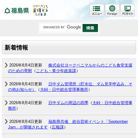
福島県
新着情報
2026年8月4日更新
株式会社ヨークベニマルからのこども食堂支援
のための寄附
（
こども・青少年政策課
）
2026年8月4日更新
日中ダム管理所（貯水位、ダム見学申込み、そ
の他お知らせ）
（
大峠・日中総合管理事務所
）
2026年8月4日更新
日中ダムの周辺の四季
（
大峠・日中総合管理事
務所
）
2026年8月4日更新
福島県共催 総合芸術イベント「September
Jam」が開催されます
（
広報課
）