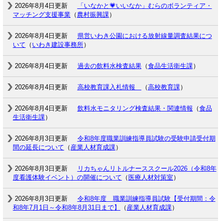
2026年8月4日更新
「いなかと💗いいなか」むらのボランティア・
マッチング支援事業
（
農村振興課
）
2026年8月4日更新
県営いわき公園における放射線量調査結果につ
いて
（
いわき建設事務所
）
2026年8月4日更新
過去の飲料水検査結果
（
食品生活衛生課
）
2026年8月4日更新
高校教育課入札情報
（
高校教育課
）
2026年8月4日更新
飲料水モニタリング検査結果・関連情報
（
食品
生活衛生課
）
2026年8月3日更新
令和8年度職業訓練指導員試験の受験申請受付期
間の延長について
（
産業人材育成課
）
2026年8月3日更新
リカちゃんリトルナーススクール2026（令和8年
度看護体験イベント）の開催について
（
医療人材対策室
）
2026年8月3日更新
令和8年度 職業訓練指導員試験【受付期間：令
和8年7月1日～令和8年8月31日まで】
（
産業人材育成課
）