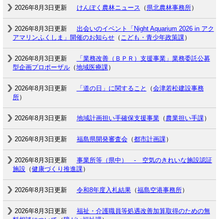
2026年8月3日更新
けんぽく農林ニュース
（
県北農林事務所
）
2026年8月3日更新
出会いのイベント「Night Aquarium 2026 in アク
アマリンふくしま」開催のお知らせ
（
こども・青少年政策課
）
2026年8月3日更新
「業務改善（ＢＰＲ）支援事業」業務委託公募
型企画プロポーザル
（
地域医療課
）
2026年8月3日更新
「道の日」に関すること
（
会津若松建設事務
所
）
2026年8月3日更新
地域計画担い手確保支援事業
（
農業担い手課
）
2026年8月3日更新
福島県開発審査会
（
都市計画課
）
2026年8月3日更新
事業所等（県中） - 空気のきれいな施設認証
施設
（
健康づくり推進課
）
2026年8月3日更新
令和8年度入札結果
（
福島空港事務所
）
2026年8月3日更新
福祉・介護職員等処遇改善加算取得のための無