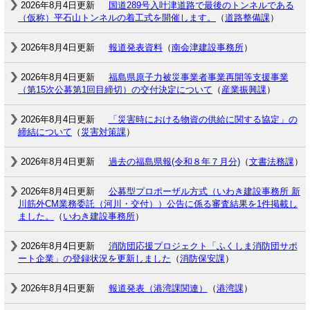
2026年8月4日更新
国道289号入叶津道路で最後のトンネルである
（仮称）平石山トンネルの着工式を開催します。
（
道路整備課
）
2026年8月4日更新
報道発表資料
（
南会津建設事務所
）
2026年8月4日更新
福島県原子力被災事業者事業再開等支援事業
（第15次公募第1回目締切）の交付決定について
（
産業振興課
）
2026年8月4日更新
「災害時における物資の供給に関する協定」の
締結について
（
災害対策課
）
2026年8月4日更新
過去の福島県報(令和８年７月分)
（
文書法務課
）
2026年8月4日更新
公募型プロポーザル方式（いわき建設事務所 新
川筋外CM業務委託（河川・交付））公告に係る審査結果を1件掲載し
ました。
（
いわき建設事務所
）
2026年8月4日更新
消防団応援プロジェクト「ふくしま消防団サポ
ート企業」の登録状況を更新しました
（
消防保安課
）
2026年8月4日更新
報道発表（港湾課関連）
（
港湾課
）