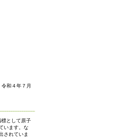
、令和４年７月
指標として原子
ています。な
出されていま