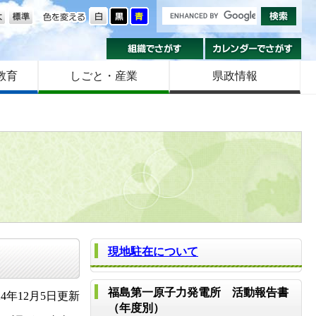
の大きさ
色を変える
組織でさがす
カ
教育
しごと・産業
県政情報
現地駐在について
福島第一原子力発電所 活動報告書
4年12月5日更新
（年度別）