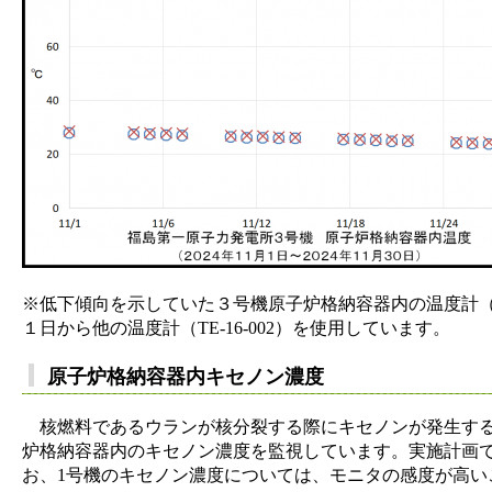
※低下傾向を示していた３号機原子炉格納容器内の温度計（格
１日から他の温度計（TE-16-002）を使用しています。
原子炉格納容器内キセノン濃度
核燃料であるウランが核分裂する際にキセノンが発生する
炉格納容器内のキセノン濃度を監視しています。実施計画
お、1号機のキセノン濃度については、モニタの感度が高