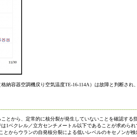
納容器空調機戻り空気温度TE-16-114A）は故障と判断され
ことから、定常的に核分裂が発生していないことを確認する
では1ベクレル／立方センチメートル以下であることが求められ
いことからウランの自発核分裂による低いレベルのキセノンが検