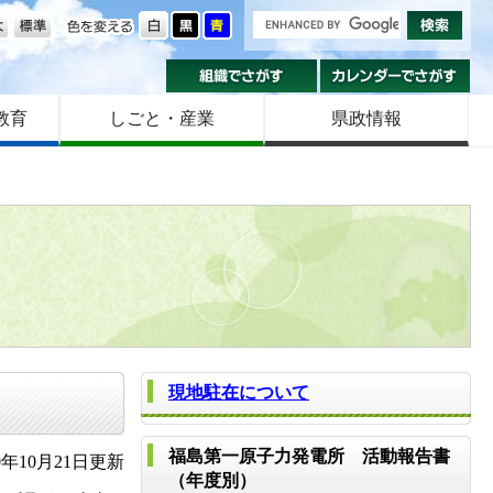
の大きさ
色を変える
組織でさがす
カ
教育
しごと・産業
県政情報
現地駐在について
福島第一原子力発電所 活動報告書
年10月21日更新
（年度別）