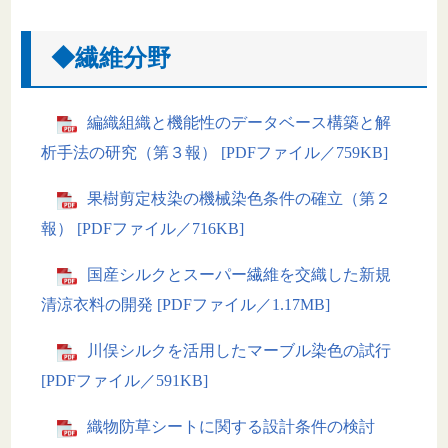
◆繊維分野
編織組織と機能性のデータベース構築と解
析手法の研究（第３報） [PDFファイル／759KB]
果樹剪定枝染の機械染色条件の確立（第２
報） [PDFファイル／716KB]
国産シルクとスーパー繊維を交織した新規
清涼衣料の開発 [PDFファイル／1.17MB]
川俣シルクを活用したマーブル染色の試行
[PDFファイル／591KB]
織物防草シートに関する設計条件の検討