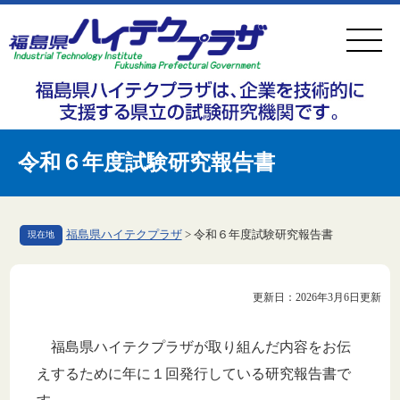
ペ
メ
ー
ニ
ジ
ュ
の
ー
先
を
頭
飛
令和６年度試験研究報告書
で
ば
す
し
。
て
福島県ハイテクプラザ
>
令和６年度試験研究報告書
現在地
本
文
本
更新日：2026年3月6日更新
へ
文
福島県ハイテクプラザが取り組んだ内容をお伝
えするために年に１回発行している研究報告書で