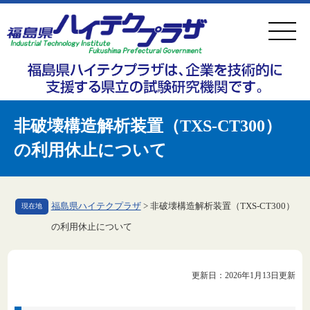
ペ
メ
ー
ニ
ジ
ュ
の
ー
先
を
頭
飛
非破壊構造解析装置（TXS-CT300）
で
ば
の利用休止について
す
し
。
て
本
福島県ハイテクプラザ
>
非破壊構造解析装置（TXS-CT300）
現在地
文
の利用休止について
へ
本
更新日：2026年1月13日更新
文