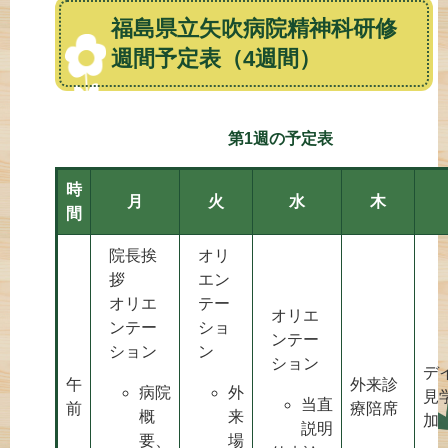
福島県立矢吹病院精神科研修
週間予定表（4週間）
第1週の予定表
時
月
火
水
木
間
院長挨
オリ
拶
エン
オリエ
テー
オリエ
ンテー
ショ
ンテー
ション
ン
ション
デ
午
外来診
病院
外
見
当直
前
療陪席
概
来
加
説明
要、
場