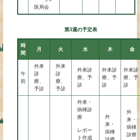
医局会
第3週の予定表
時
月
火
水
木
金
間
外来
外来
外来診
外来診
外来診
午
診
診
療、予
療、予
療、予
前
療、
療、
診
診
診
予診
予診
外来・
病棟診
外
外
療
来・
来・
病棟
レポー
病棟
診療
ト作成
診療