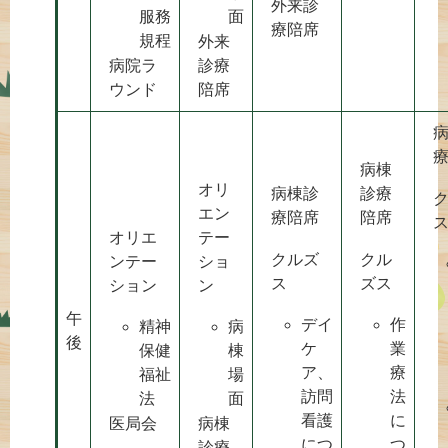
外来診
服務
面
療陪席
規程
外来
病院ラ
診療
ウンド
陪席
病棟
オリ
病棟診
診療
エン
療陪席
陪席
オリエ
テー
クルズ
クル
ンテー
ショ
ス
ズス
ション
ン
午
デイ
作
精神
病
後
ケ
業
保健
棟
ア、
療
福祉
場
訪問
法
法
面
看護
に
医局会
病棟
につ
つ
診療