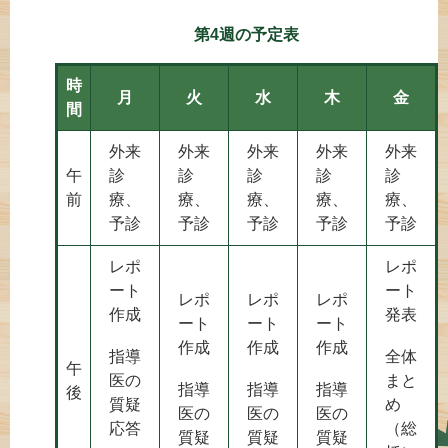
第4週の予定表
時
月
火
水
木
金
間
外来
外来
外来
外来
外来
午
診
診
診
診
診
前
療、
療、
療、
療、
療、
予診
予診
予診
予診
予診
レポ
レポ
ート
ート
レポ
レポ
レポ
作成
発表
ート
ート
ート
作成
作成
作成
指導
全体
午
医の
まと
指導
指導
指導
後
質疑
め
医の
医の
医の
応答
（総
質疑
質疑
質疑