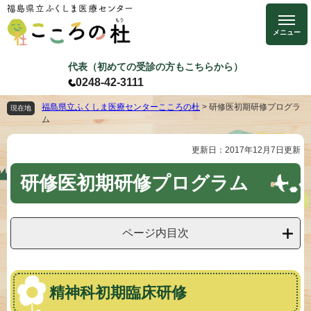
ペ
メ
ー
ニ
ジ
ュ
の
ー
代表（初めての受診の方もこちらから）
先
を
0248-42-3111
頭
飛
で
ば
福島県立ふくしま医療センターこころの杜
>
研修医初期研修プログラ
現在地
ム
す
し
。
て
更新日：2017年12月7日更新
本
本
文
文
研修医初期研修プログラム
へ
ページ内目次
精神科初期臨床研修