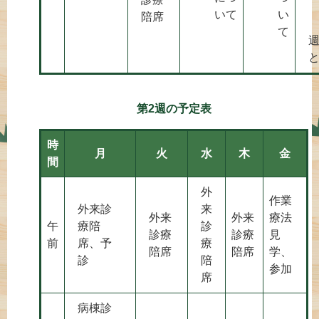
いて
い
陪席
て
第2週の予定表
時
月
火
水
木
金
間
外
作業
外来診
来
外来
外来
療法
午
療陪
診
診療
診療
見
前
席、予
療
陪席
陪席
学、
診
陪
参加
席
病棟診