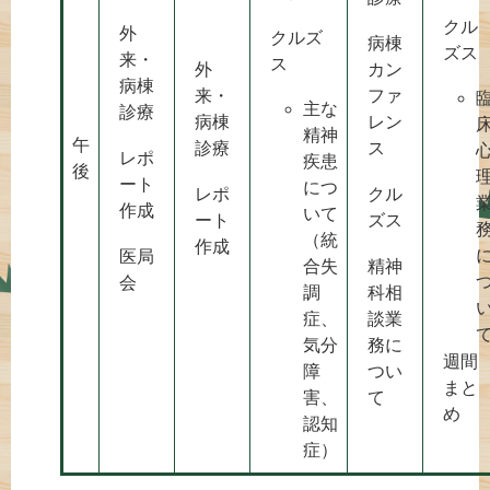
クル
外
クルズ
病棟
ズス
来・
ス
外
カン
病棟
来・
ファ
主な
診療
病棟
レン
精神
午
診療
ス
レポ
疾患
後
ート
につ
レポ
クル
作成
いて
ート
ズス
（統
作成
医局
合失
精神
会
調
科相
症、
談業
気分
務に
週間
障
つい
まと
害、
て
め
認知
症）