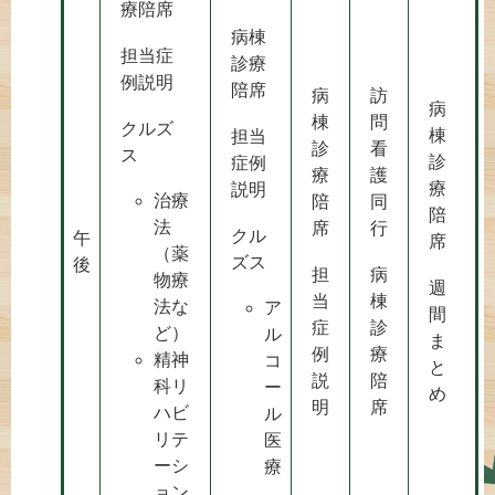
療陪席
病棟
担当症
診療
例説明
陪席
病
訪
病
棟
問
クルズ
棟
担当
診
看
ス
診
症例
療
護
療
説明
治療
陪
同
陪
法
席
行
クル
午
席
（薬
ズス
後
担
病
物療
週
当
棟
法な
ア
間
症
診
ど）
ル
ま
例
療
精神
コ
と
説
陪
科リ
ー
め
明
席
ハビ
ル
リテ
医
ーシ
療
ョン