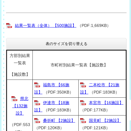
結果一覧表（全体） 【500施設】
（PDF:1,669KB）
表のサイズを切り替える
方部別結果
一覧表
市町村別結果一覧表【施設数】
【施設数】
福島市 【66施
二本松市 【21施
設】
（PDF:350KB）
設】
（PDF:183KB）
県北
伊達市 【18施
本宮市 【16施設】
【132施
設】
（PDF:183KB）
（PDF:177KB）
設】
桑折町 【2施設】
国見町 【2施設】
（PDF:553
（PDF:120KB）
（PDF:121KB）