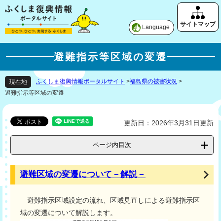
Language
避難指示等区域の変遷
ふくしま復興情報ポータルサイト
>
福島県の被害状況
>
現在地
避難指示等区域の変遷
更新日：2026年3月31日更新
ページ内目次
避難区域の変遷について－解説－
避難指示区域設定の流れ、区域見直しによる避難指示区
域の変遷について解説します。​