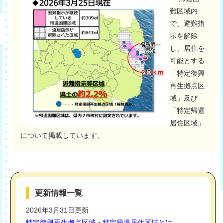
難区域内
で、避難指
示を解除
し、居住を
可能とする
「特定復興
再生拠点区
域」及び
「特定帰還
居住区域」
について掲載しています。