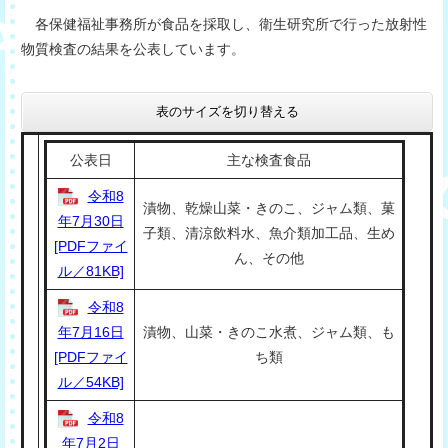
各保健福祉事務所が食品を採取し、衛生研究所で行った放射性
物質検査の結果を公表しています。
表のサイズを切り替える
公表日
主な検査食品
令和8
漬物、乾燥山菜・きのこ、ジャム類、菓
年7月30日
子類、清涼飲料水、魚介類加工品、生め
[PDFファイ
ん、その他
ル／81KB]
令和8
年7月16日
漬物、山菜・きのこ水煮、ジャム類、も
[PDFファイ
ち類
ル／54KB]
令和8
年7月2日