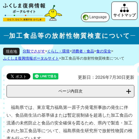
Language
加工食品等の放射性物質検査について
分類でさがす
>
くらし・環境
>
消費者・食品
>
食の安全
>
現在地
ふくしま復興情報ポータルサイト
>
加工食品等の放射性物質検査について
更新日：2026年7月30日更新
ページ内目次
福島県では、東京電力福島第一原子力発電所事故の発生に伴
い、食品衛生法の基準値または暫定規制値を超過した加工食品の
流通の未然防止と食品の安全確保を図るため、県内で製造・加工
された加工食品等について、福島県衛生研究所で放射性物質の検
査を行っています。