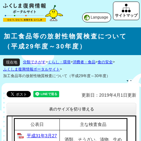
Language
加工食品等の放射性物質検査について
（平成29年度～30年度）
分類でさがす
>
くらし・環境
>
消費者・食品
>
食の安全
>
現在地
ふくしま復興情報ポータルサイト
>
加工食品等の放射性物質検査について（平成29年度～30年度）
更新日：2019年4月1日更新
表のサイズを切り替える
公表日
主な検査食品
平成31年3月27
酒類、そうざい、漬物、生め