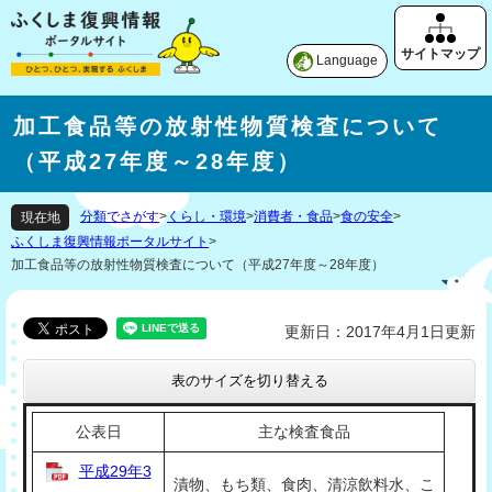
Language
加工食品等の放射性物質検査について
（平成27年度～28年度）
分類でさがす
>
くらし・環境
>
消費者・食品
>
食の安全
>
現在地
ふくしま復興情報ポータルサイト
>
加工食品等の放射性物質検査について（平成27年度～28年度）
更新日：2017年4月1日更新
表のサイズを切り替える
公表日
主な検査食品
平成29年3
漬物、もち類、食肉、清涼飲料水、こ