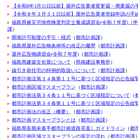
【令和8年3月31日以前】屋外広告業者変更届・廃業届
【令和８年３月３１日以前】屋外広告業者登録申請の手
福島県被災宅地危険度判定士養成講習会(令和７年度)（
課
）
開発許可制度の手引・様式
（
都市計画課
）
福島県屋外広告物条例等の改正の履歴
（
都市計画課
）
屋外広告物講習会(令和７年度)
（
都市計画課
）
福島県建築文化賞について
（
県南建設事務所
）
線引き前住宅の特例的取扱いについて
（
都市計画課
）
都市計画法第３４条第１１号に基づく区域指定の公告縦
都市計画区域マスタープラン
（
都市計画課
）
都市計画法第３４条１１号に基づく区域指定について
（
都市計画法第３４条第１１号に基づく区域指定の公告縦
都市計画法の改正（概要）
（
都市計画課
）
都市計画マスタープランとは
（
都市計画課
）
福島県長期未着手都市計画道路見直しガイドライン
（
都
都市計画区域マスタープランの策定の流れ
（
都市計画課