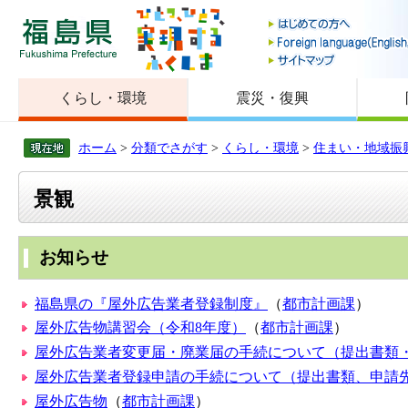
福島県
くらし・環境
震災・復興
ホーム
>
分類でさがす
>
くらし・環境
>
住まい・地域振
景観
お知らせ
福島県の『屋外広告業者登録制度』
（
都市計画課
）
屋外広告物講習会（令和8年度）
（
都市計画課
）
屋外広告業者変更届・廃業届の手続について（提出書類
屋外広告業者登録申請の手続について（提出書類、申請
屋外広告物
（
都市計画課
）