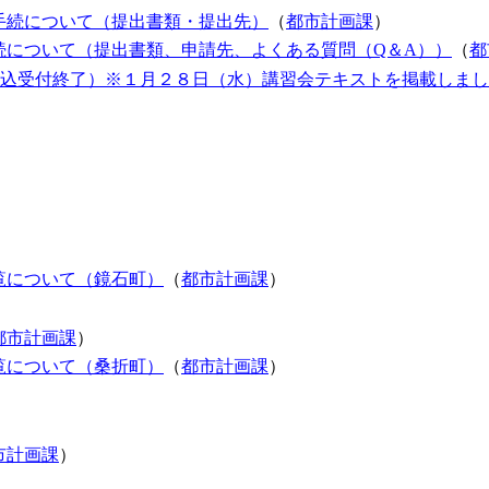
の手続について（提出書類・提出先）
（
都市計画課
）
続について（提出書類、申請先、よくある質問（Q＆A））
（
都
申込受付終了）※１月２８日（水）講習会テキストを掲載しま
覧について（鏡石町）
（
都市計画課
）
都市計画課
）
覧について（桑折町）
（
都市計画課
）
市計画課
）
）