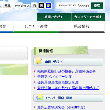
の大きさ
色を変える
組織でさがす
カ
教育
しごと・産業
県政情報
関
福島県景観行政の概要と景観関係法令
景観アドバイザー制度
優良景観形成住民協定制度
景観法第16条に基づく届出等と関係様式
屋外広告物講習会（令和8年度）