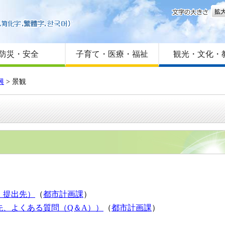
文字
はじめての方へ
Foreign language
サイトマップ
防災・安全
子育て・医療・福祉
観光・文化・
興
> 景観
・提出先）
（
都市計画課
）
先、よくある質問（Q＆A））
（
都市計画課
）