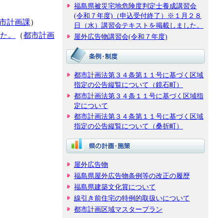
福島県被災宅地危険度判定士養成講習会
(令和７年度)（申込受付終了）※１月２８
市計画課
）
日（水）講習会テキストを掲載しました。
した。
（
都市計画
屋外広告物講習会(令和７年度)
都市計画法第３４条第１１号に基づく区域
指定の公告縦覧について（鏡石町）
都市計画法第３４条１１号に基づく区域指
定について
都市計画法第３４条第１１号に基づく区域
指定の公告縦覧について（桑折町）
屋外広告物
福島県屋外広告物条例等の改正の履歴
福島県建築文化賞について
線引き前住宅の特例的取扱いについて
都市計画区域マスタープラン