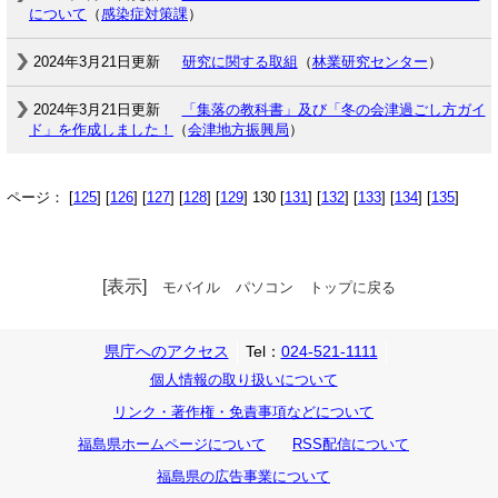
について
（
感染症対策課
）
2024年3月21日更新
研究に関する取組
（
林業研究センター
）
2024年3月21日更新
「集落の教科書」及び「冬の会津過ごし方ガイ
ド」を作成しました！
（
会津地方振興局
）
ページ： [
125
] [
126
] [
127
] [
128
] [
129
] 130 [
131
] [
132
] [
133
] [
134
] [
135
]
[表示]
モバイル
パソコン
トップに戻る
県庁へのアクセス
Tel：
024-521-1111
個人情報の取り扱いについて
リンク・著作権・免責事項などについて
福島県ホームページについて
RSS配信について
福島県の広告事業について