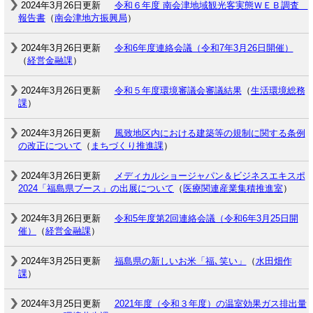
2024年3月26日更新
令和６年度 南会津地域観光客実態ＷＥＢ調査
報告書
（
南会津地方振興局
）
2024年3月26日更新
令和6年度連絡会議（令和7年3月26日開催）
（
経営金融課
）
2024年3月26日更新
令和５年度環境審議会審議結果
（
生活環境総務
課
）
2024年3月26日更新
風致地区内における建築等の規制に関する条例
の改正について
（
まちづくり推進課
）
2024年3月26日更新
メディカルショージャパン＆ビジネスエキスポ
2024「福島県ブース」の出展について
（
医療関連産業集積推進室
）
2024年3月26日更新
令和5年度第2回連絡会議（令和6年3月25日開
催）
（
経営金融課
）
2024年3月25日更新
福島県の新しいお米「福､笑い」
（
水田畑作
課
）
2024年3月25日更新
2021年度（令和３年度）の温室効果ガス排出量