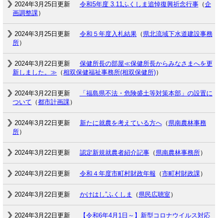
2024年3月25日更新
令和5年度 3.11ふくしま追悼復興祈念行事
（
企
画調整課
）
2024年3月25日更新
令和５年度入札結果
（
県北流域下水道建設事務
所
）
2024年3月22日更新
保健所長の部屋≪保健所長からみなさまへを更
新しました。≫
（
相双保健福祉事務所(相双保健所)
）
2024年3月22日更新
「福島県不法・危険盛土等対策本部」の設置に
ついて
（
都市計画課
）
2024年3月22日更新
新たに就農を考えている方へ
（
県南農林事務
所
）
2024年3月22日更新
認定新規就農者紹介記事
（
県南農林事務所
）
2024年3月22日更新
令和４年度市町村財政年報
（
市町村財政課
）
2024年3月22日更新
かけはし”ふくしま
（
県民広聴室
）
2024年3月22日更新
【令和6年4月1日～】新型コロナウイルス対応