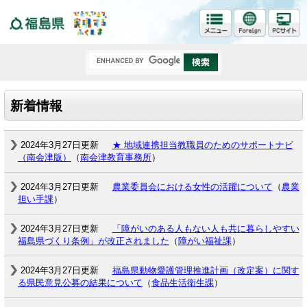
福島県
新着情報
2024年3月27日更新
★ 地域連携担当教職員のためのサポートナビ
（南会津版）
（
南会津教育事務所
）
2024年3月27日更新
農業委員会における女性の活躍について
（
農業
担い手課
）
2024年3月27日更新
「障がいのある人もない人も共に暮らしやすい
福島県づくり条例」が改正されました
（
障がい福祉課
）
2024年3月27日更新
福島県動物愛護管理推進計画（改定案）に関す
る県民意見公募の結果について
（
食品生活衛生課
）