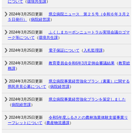
について
（
環境共生課
）
2024年3月25日更新
県立病院ニュース 第２５号（令和６年３月２
５日発行）
（
病院経営課
）
2024年3月25日更新
ふくしまカーボンニュートラル実現会議ロゴマ
ーク等について
（
環境共生課
）
2024年3月25日更新
電子保証について
（
入札監理課
）
2024年3月25日更新
教育委員会令和6年3月定例会審議結果
（
教育総
務課
）
2024年3月25日更新
県立病院事業経営強化プラン（素案）に関する
県民意見公募について
（
病院経営課
）
2024年3月25日更新
県立病院事業経営強化プランを策定しました
（
病院経営課
）
2024年3月25日更新
令和5年度ふるさとの農林漁業体験支援事業リ
ーフレットについて
（
農産物流通課
）