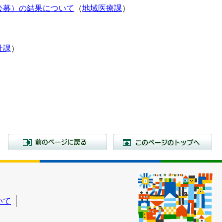
公募）の結果について
（
地域医療課
）
祉課
）
）
前のページに戻る
こ
いて