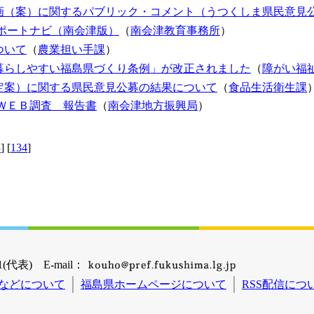
画（案）に関するパブリック・コメント（うつくしま県民意見
ポートナビ（南会津版）
（
南会津教育事務所
）
ついて
（
農業担い手課
）
暮らしやすい福島県づくり条例」が改正されました
（
障がい福
定案）に関する県民意見公募の結果について
（
食品生活衛生課
ＷＥＢ調査 報告書
（
南会津地方振興局
）
3
] [
134
]
(代表) E-mail：
などについて
福島県ホームページについて
RSS配信につ