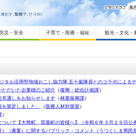
文字
はじめての方へ
Foreign language
サイトマップ
防災・安全
子育て・医療・福祉
観光・文化・
デジタル活用型地域おこし協力隊 五十嵐隊員とのコラボによる
いただいた企業様のご紹介
（
復興・総合計画課
）
給見通しをお知らせします
（
林業振興課
）
画を策定しました。
（
医療人材対策室
）
課
）
について【大熊町、双葉町の皆様へ】（令和６年３月２９日公
月）（素案）に関するパブリック・コメント（うつくしま県民