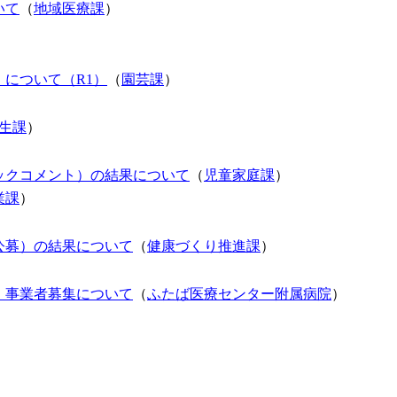
いて
（
地域医療課
）
について（R1）
（
園芸課
）
生課
）
ックコメント）の結果について
（
児童家庭課
）
業課
）
公募）の結果について
（
健康づくり推進課
）
 事業者募集について
（
ふたば医療センター附属病院
）