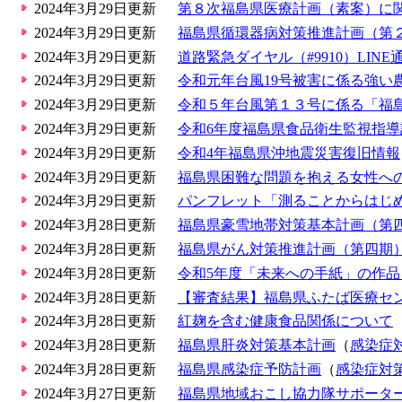
2024年3月29日更新
第８次福島県医療計画（素案）に
2024年3月29日更新
福島県循環器病対策推進計画（第
2024年3月29日更新
道路緊急ダイヤル（#9910）LI
2024年3月29日更新
令和元年台風19号被害に係る強い
2024年3月29日更新
令和５年台風第１３号に係る「福
2024年3月29日更新
令和6年度福島県食品衛生監視指
2024年3月29日更新
令和4年福島県沖地震災害復旧情報
2024年3月29日更新
福島県困難な問題を抱える女性へ
2024年3月29日更新
パンフレット「測ることからはじ
2024年3月28日更新
福島県豪雪地帯対策基本計画（第
2024年3月28日更新
福島県がん対策推進計画（第四期
2024年3月28日更新
令和5年度「未来への手紙」の作
2024年3月28日更新
【審査結果】福島県ふたば医療セ
2024年3月28日更新
紅麹を含む健康食品関係について
2024年3月28日更新
福島県肝炎対策基本計画
（
感染症
2024年3月28日更新
福島県感染症予防計画
（
感染症対
2024年3月27日更新
福島県地域おこし協力隊サポータ