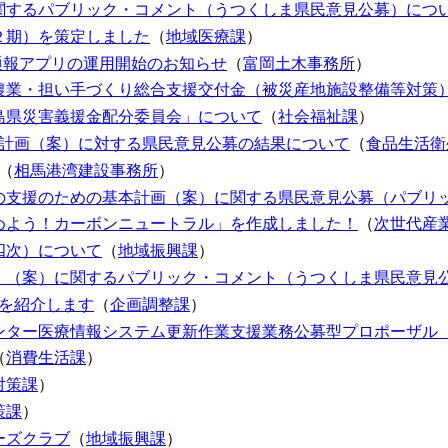
関するパブリック・コメント（うつくしま県民意見公募）につ
２期）を策定しました
（
地域医療課
）
NE通報アプリの運用開始のお知らせ
（
富岡土木事務所
）
農業・担い手づくり総合支援交付金（被災産地施設整備等対策）
島県災害義援金配分委員会」について
（
社会福祉課
）
導計画（案）に対する県民意見公募の結果について
（
食品生活衛
（
相馬港湾建設事務所
）
の支援のための基本計画（案）に関する県民意見公募（パブリ
めよう！カーボンニュートラル」を作成しました！
（
次世代産
四次）について
（
地域振興課
）
）（案）に関するパブリック・コメント（うつくしま県民意見
品を紹介します
（
企画調整課
）
ンター医療情報システム更新作業支援業務公募型プロポーザル
（
消費生活課
）
対策課
）
策課
）
ーズクラブ
（
地域振興課
）