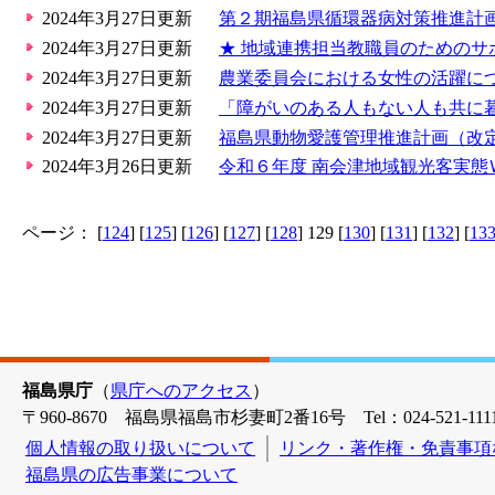
2024年3月27日更新
第２期福島県循環器病対策推進計
2024年3月27日更新
★ 地域連携担当教職員のためのサ
2024年3月27日更新
農業委員会における女性の活躍に
2024年3月27日更新
「障がいのある人もない人も共に
2024年3月27日更新
福島県動物愛護管理推進計画（改
2024年3月26日更新
令和６年度 南会津地域観光客実態
ページ： [
124
] [
125
] [
126
] [
127
] [
128
] 129 [
130
] [
131
] [
132
] [
13
福島県庁
（
県庁へのアクセス
）
〒960-8670 福島県福島市杉妻町2番16号 Tel：024-521-1111
個人情報の取り扱いについて
リンク・著作権・免責事項
福島県の広告事業について