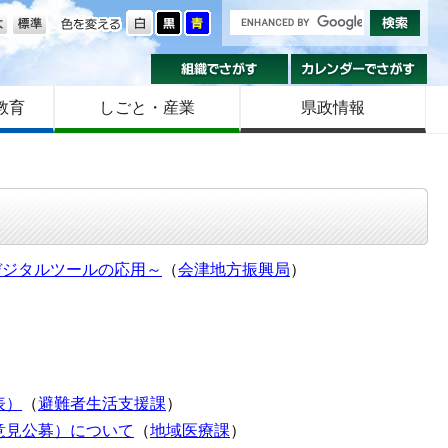
の大きさ
色を変える
組織でさがす
カ
教育
しごと・産業
県政情報
デジタルツールの応用～
（
会津地方振興局
）
表）
（
避難者生活支援課
）
意見公募）について
（
地域医療課
）