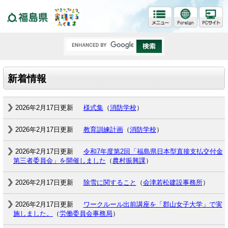
福島県
新着情報
2026年2月17日更新
様式集
（
消防学校
）
2026年2月17日更新
教育訓練計画
（
消防学校
）
2026年2月17日更新
令和7年度第2回「福島県日本型直接支払交付金
第三者委員会」を開催しました
（
農村振興課
）
2026年2月17日更新
除雪に関すること
（
会津若松建設事務所
）
2026年2月17日更新
ワークルール出前講座を「郡山女子大学」で実
施しました。
（
労働委員会事務局
）