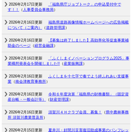
2026年2月17日更新
「福島県庁ジョブトーク」の申込受付中で
す！！
（
人事委員会事務局
）
2026年2月16日更新
福島県道路画像情報ホームページへの広告掲載
について（ご案内）
（
道路管理課
）
2026年2月16日更新
【募集は終了しました】高効率化等促進事業補
助金のページ
（
経営金融課
）
2026年2月16日更新
「ふくしまイノベーションプログラム2025」事
業構想発表会を開催しました!!
（
産業振興課
）
2026年2月16日更新
ふくしまを十七字で奏でよう絆ふれあい支援事
業
（
南会津教育事務所
）
2026年2月16日更新
令和６年度決算「福島県の財務書類」（固定資
産台帳・一般会計等）
（
財産管理課
）
2026年2月16日更新
須賀川４Ｈクラブ会員、募集！
（
県中農林事務
所 須賀川農業普及所
）
2026年2月15日更新
夏井川・好間川災害復旧助成事業のパンフレッ