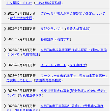
トを掲載しました
（
いわき建設事務所
）
2026年2月13日更新
普通公衆浴場入浴料金統制額の改定について
（
食品生活衛生課
）
2026年2月13日更新
技能グランプリ
（
産業人材育成課
）
2026年2月13日更新
各種規則
（
消防学校
）
2026年2月13日更新
令和7年度福島県国民保護共同図上訓練の実施
について
（
危機管理課
）
2026年2月13日更新
イベントレポート
（
東京事務所
）
2026年2月13日更新
ワークルール出前講座を「県立勿来工業高校」
で実施しました。
（
労働委員会事務局
）
2026年2月13日更新
小泉川河川改修事業(新小泉橋)の今後の予定に
ついて
（
相双建設事務所
）
2026年2月13日更新
令和7年度工事等発注見通し（県北農林事務
所）
（
県北農林事務所
）