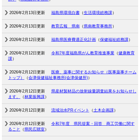
2026年2月13日更新
福島県環境白書
（
生活環境総務課
）
2026年2月13日更新
教育広報 県南
（
県南教育事務所
）
2026年2月12日更新
福島県医療費適正化計画
（
保健福祉総務課
）
2026年2月12日更新
令和7年度福島県がん教育推進事業
（
健康教育
課
）
2026年2月12日更新
医療、薬事に関するお知らせ（医事薬事チーム
トップ）
（
会津保健福祉事務所(会津保健所)
）
2026年2月12日更新
県産材製材品の放射線量調査結果をお知らせし
ます。
（
林業振興課
）
2026年2月12日更新
流域治水PRイベント
（
土木企画課
）
2026年2月12日更新
令和7年度 県民提案・回答 商工労働に関す
ること
（
県民広聴室
）