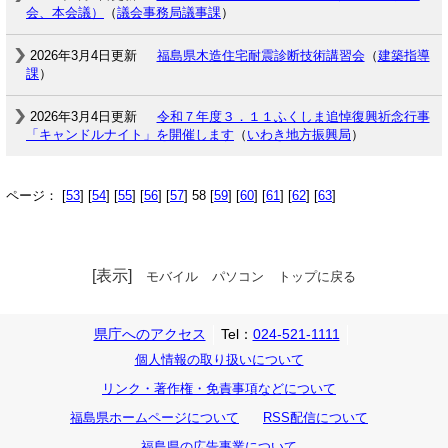
会、本会議）
（
議会事務局議事課
）
2026年3月4日更新
福島県木造住宅耐震診断技術講習会
（
建築指導
課
）
2026年3月4日更新
令和７年度３．１１ふくしま追悼復興祈念行事
「キャンドルナイト」を開催します
（
いわき地方振興局
）
ページ： [
53
] [
54
] [
55
] [
56
] [
57
] 58 [
59
] [
60
] [
61
] [
62
] [
63
]
[表示]
モバイル
パソコン
トップに戻る
県庁へのアクセス
Tel：
024-521-1111
個人情報の取り扱いについて
リンク・著作権・免責事項などについて
福島県ホームページについて
RSS配信について
福島県の広告事業について