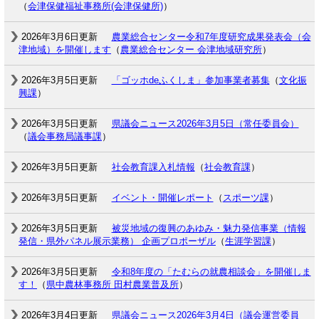
（
会津保健福祉事務所(会津保健所)
）
2026年3月6日更新
農業総合センター令和7年度研究成果発表会（会
津地域）を開催します
（
農業総合センター 会津地域研究所
）
2026年3月5日更新
「ゴッホdeふくしま」参加事業者募集
（
文化振
興課
）
2026年3月5日更新
県議会ニュース2026年3月5日（常任委員会）
（
議会事務局議事課
）
2026年3月5日更新
社会教育課入札情報
（
社会教育課
）
2026年3月5日更新
イベント・開催レポート
（
スポーツ課
）
2026年3月5日更新
被災地域の復興のあゆみ・魅力発信事業（情報
発信・県外パネル展示業務） 企画プロポーザル
（
生涯学習課
）
2026年3月5日更新
令和8年度の「たむらの就農相談会」を開催しま
す！
（
県中農林事務所 田村農業普及所
）
2026年3月4日更新
県議会ニュース2026年3月4日（議会運営委員