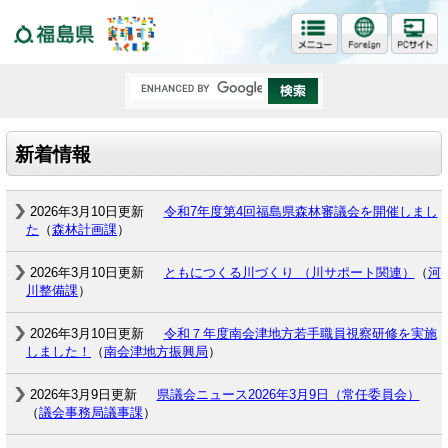
福島県
新着情報
2026年3月10日更新
令和7年度第4回福島県森林審議会を開催しまし
た
（
森林計画課
）
2026年3月10日更新
ともにつくる川づくり （川サポート関連）
（
河
川整備課
）
2026年3月10日更新
令和７年度南会津地方若手職員視察研修を実施
しました！
（
南会津地方振興局
）
2026年3月9日更新
県議会ニュース2026年3月9日（常任委員会）
（
議会事務局議事課
）