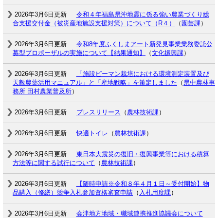
2026年3月6日更新
令和４年福島県沖地震に係る強い農業づくり総
合支援交付金（被災産地施設支援対策）について（R４）
（
園芸課
）
2026年3月6日更新
令和8年度ふくしまアート新発見事業業務委託公
募型プロポーザルの実施について【結果通知】
（
文化振興課
）
2026年3月6日更新
「施設ピーマン栽培における環境測定装置及び
天敵農薬活用マニュアル」と「産地戦略」を策定しました
（
県中農林事
務所 田村農業普及所
）
2026年3月6日更新
プレスリリース
（
農林技術課
）
2026年3月6日更新
快適トイレ
（
農林技術課
）
2026年3月6日更新
東日本大震災の復旧・復興事業等における積算
方法等に関する試行について
（
農林技術課
）
2026年3月6日更新
【随時申請※令和８年４月１日～受付開始】物
品購入（修繕）競争入札参加資格審査申請
（
入札用度課
）
2026年3月6日更新
会津地方地域・職域連携推進協議会について