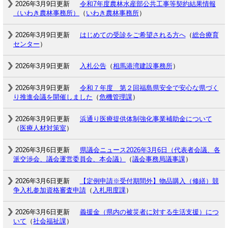
2026年3月9日更新
令和7年度農林水産部公共工事等契約結果情報
（いわき農林事務所）
（
いわき農林事務所
）
2026年3月9日更新
はじめての受診をご希望される方へ
（
総合療育
センター
）
2026年3月9日更新
入札公告
（
相馬港湾建設事務所
）
2026年3月9日更新
令和７年度 第２回福島県安全で安心な県づく
り推進会議を開催しました
（
危機管理課
）
2026年3月9日更新
浜通り医療提供体制強化事業補助金について
（
医療人材対策室
）
2026年3月6日更新
県議会ニュース2026年3月6日（代表者会議、各
派交渉会、議会運営委員会、本会議）
（
議会事務局議事課
）
2026年3月6日更新
【定例申請※受付期間外】物品購入（修繕）競
争入札参加資格審査申請
（
入札用度課
）
2026年3月6日更新
義援金（県内の被災者に対する生活支援）につ
いて
（
社会福祉課
）