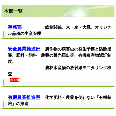
本部一覧
事務部
総務関係、米・麦・大豆、オリジナ
ル品種の生産管理
安全農業推進部
農作物の病害虫の発生予察と防除指
導、肥料・飼料・農薬の販売届出等、有機農産物認証制
度、
農林水産物の放射線モニタリング検
査
有機農業推進室
化学肥料・農薬を使わない「有機栽
培」の推進