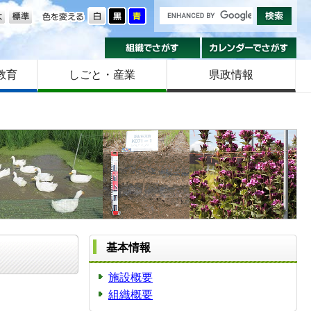
の大きさ
色を変える
組織でさがす
カ
教育
しごと・産業
県政情報
基本情報
施設概要
組織概要