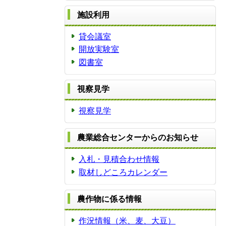
施設利用
貸会議室
開放実験室
図書室
視察見学
視察見学
農業総合センターからのお知らせ
入札・見積合わせ情報
取材しどころカレンダー
農作物に係る情報
作況情報（米、麦、大豆）