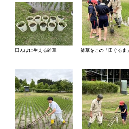
田んぼに生える雑草 雑草をこの「田ぐるま」