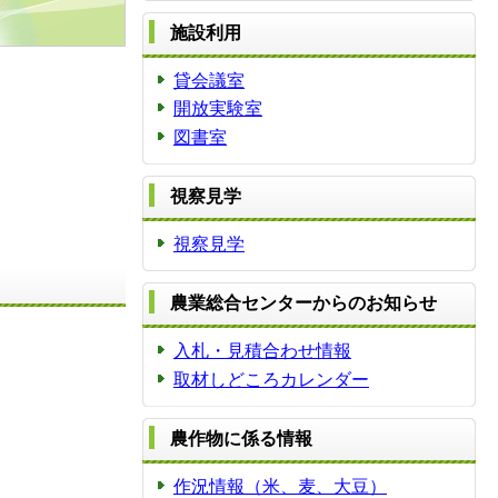
施設利用
貸会議室
開放実験室
図書室
視察見学
視察見学
農業総合センターからのお知らせ
入札・見積合わせ情報
取材しどころカレンダー
農作物に係る情報
作況情報（米、麦、大豆）