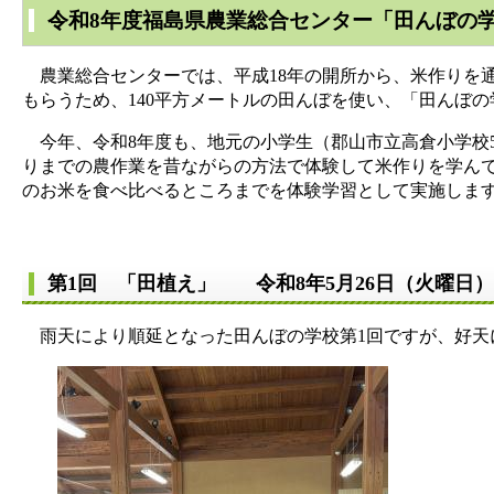
令和8年度福島県農業総合センター「田んぼの
農業総合センターでは、平成18年の開所から、米作りを
もらうため、140平方メートルの田んぼを使い、「田んぼ
今年、令和8年度も、地元の小学生（郡山市立高倉小学校5
りまでの農作業を昔ながらの方法で体験して米作りを学んで
のお米を食べ比べるところまでを体験学習として実施しま
第1回 「田植え」 令和8年5月26日（火曜日
雨天により順延となった田んぼの学校第1回ですが、好天に恵