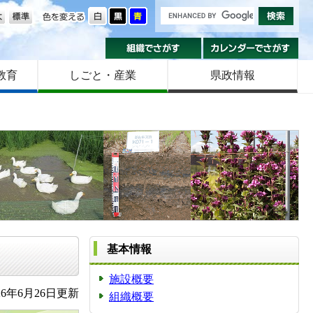
の大きさ
色を変える
組織でさがす
カ
教育
しごと・産業
県政情報
基本情報
施設概要
6年6月26日更新
組織概要