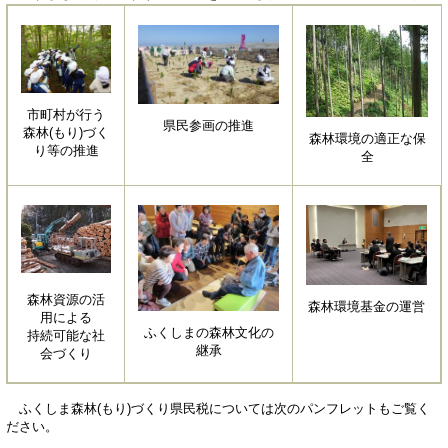
市町村が行う
県民参画の推進
森林(もり)づく
森林環境の適正な保
り等の推進
全
森林資源の活
森林環境基金の運営
用による
ふくしまの森林文化の
持続可能な社
継承
会づくり
ふくしま森林(もり)づくり県民税については次のパンフレットもご覧く
ださい。