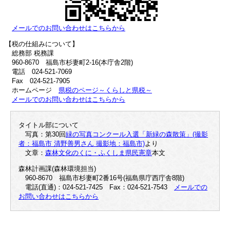
メールでのお問い合わせはこちらから
【税の仕組みについて】
総務部 税務課
960-8670 福島市杉妻町2-16(本庁舎2階)
電話 024-521-7069
Fax 024-521-7905
ホームページ
県税のページ～くらしと県税～
メールでのお問い合わせはこちらから
タイトル部について
写真：第30回
緑の写真コンクール入選「新緑の森散策」(撮影
者：福島市 清野善男さん 撮影地：福島市)
より
文章：
森林文化のくに・ふくしま県民憲章
本文
森林計画課(森林環境担当)
960-8670 福島市杉妻町2番16号(福島県庁西庁舎8階)
電話(直通)：024-521-7425 Fax：024-521-7543
メールでの
お問い合わせはこちらから