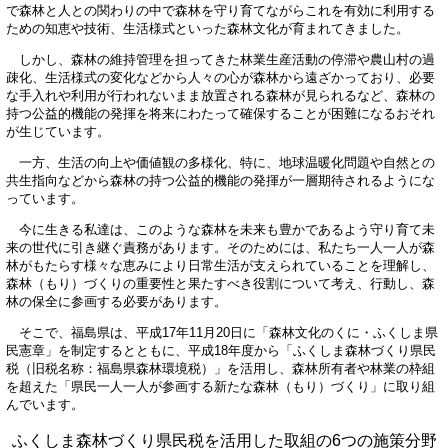
で森林と人との関わりの中で森林を守り育てながらこれを有効に利用する
ための知恵や技術、生活様式といった森林文化が育まれてきました。
しかし、森林の維持管理を担ってきた林業生産活動の停滞や農山村の過
疎化、生活様式の変化などから人々の心が森林から遠ざかっており、必要
な手入れや利用が行われないまま放置される森林が見られるなど、森林の
持つ公益的機能の発揮を将来にわたって確保することが困難になるおそれ
が生じています。
一方、生活の向上や価値観の多様化、特に、地球温暖化問題や自然との
共生指向などから森林の持つ公益的機能の発揮が一層期待されるようにな
っています。
今に生きる私達は、このような森林を未来も豊かであるよう守り育て未
来の世代に引き継ぐ責務があります。そのためには、私たち一人一人が森
林がもたらす様々な恵みにより日常生活が支えられていることを理解し、
森林（もり）づくりの重要性と果たすべき役割について考え、行動し、森
林の保全に参画する必要があります。
そこで、福島県は、平成17年11月20日に「森林文化のくに・ふくしま県
民憲章」を制定するとともに、平成18年度から「ふくしま森林づくり県民
税（旧税名称：福島県森林環境税）」を活用し、森林所有者や林業の枠組
を超えた「県民一人一人が参画する新たな森林（もり）づくり」に取り組
んでいます。
ふくしま森林づくり県民税を活用した取組の6つの施策分野