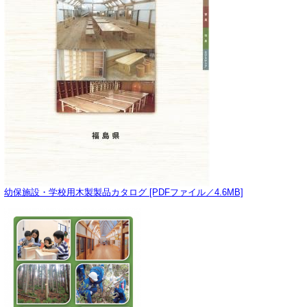
幼保施設・学校用木製製品カタログ [PDFファイル／4.6MB]