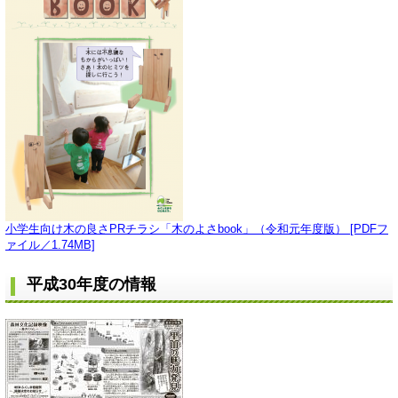
小学生向け木の良さPRチラシ「木のよさbook」（令和元年度版） [PDFフ
ァイル／1.74MB]
平成30年度の情報