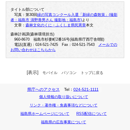
タイトル部について
写真：第30回
緑の写真コンクール入選「新緑の森散策」(撮影
者：福島市 清野善男さん 撮影地：福島市)
より
文章：
森林文化のくに・ふくしま県民憲章
本文
森林計画課(森林環境担当)
960-8670 福島市杉妻町2番16号(福島県庁西庁舎8階)
電話(直通)：024-521-7425 Fax：024-521-7543
メールでの
お問い合わせはこちらから
[表示]
モバイル
パソコン
トップに戻る
県庁へのアクセス
Tel：
024-521-1111
個人情報の取り扱いについて
リンク・著作権・免責事項などについて
福島県ホームページについて
RSS配信について
福島県の広告事業について