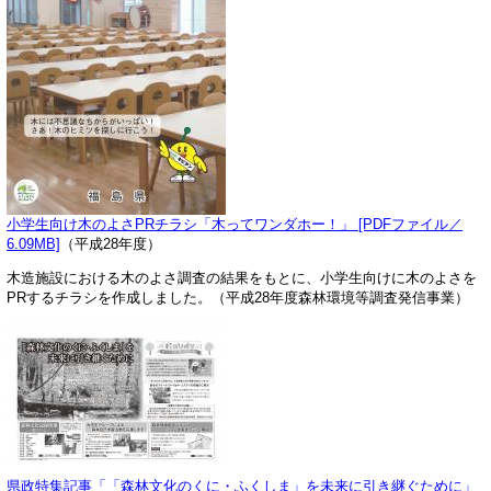
小学生向け木のよさPRチラシ「木ってワンダホー！」 [PDFファイル／
6.09MB]
（平成28年度）
木造施設における木のよさ調査の結果をもとに、小学生向けに木のよさを
PRするチラシを作成しました。（平成28年度森林環境等調査発信事業）
県政特集記事「「森林文化のくに・ふくしま」を未来に引き継ぐために」