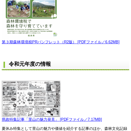
第３期森林環境税PRパンフレット（R2版） [PDFファイル／6.62MB]
令和元年度の情報
県政特集記事「里山の魅力発見」 [PDFファイル／7.17MB]
夏休み特集として里山の魅力や価値を紹介する記事のほか、森林文化記録