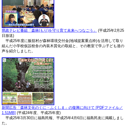
県政テレビ番組「森林(もり)を守り育て未来へつなごう」
(平成25年2月25
日放送)
平成25年度に飯舘村が森林環境交付金(地域提案重点枠)を活用して取り
組んだ小学校仮設校舎の内装木質化の取組と、その教室で学ぶ子ども達の
声を紹介しました。
新聞広告「森林文化のくに・ふくしま」の復興に向けて [PDFファイル／
1.51MB]
(平成24年度、平成25年度)
平成25年3月30日に福島民報、平成25年4月6日に福島民友に掲載しまし
た。