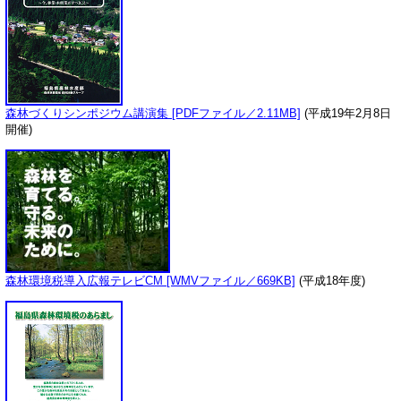
森林づくりシンポジウム講演集 [PDFファイル／2.11MB]
(平成19年2月8日
開催)
森林環境税導入広報テレビCM [WMVファイル／669KB]
(平成18年度)