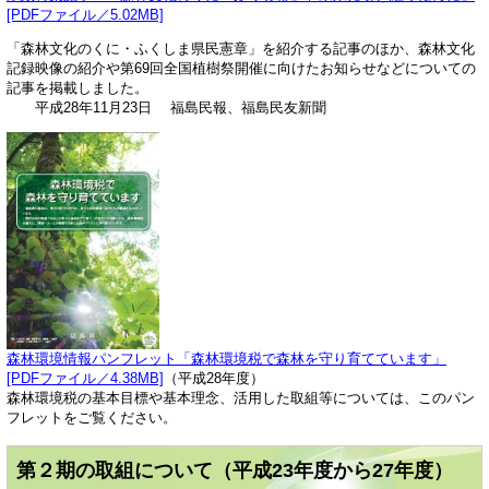
[PDFファイル／5.02MB]
「森林文化のくに・ふくしま県民憲章」を紹介する記事のほか、森林文化
記録映像の紹介や第69回全国植樹祭開催に向けたお知らせなどについての
記事を掲載しました。
平成28年11月23日 福島民報、福島民友新聞
森林環境情報パンフレット「森林環境税で森林を守り育てています」
[PDFファイル／4.38MB]
（平成28年度）
森林環境税の基本目標や基本理念、活用した取組等については、このパン
フレットをご覧ください。
第２期の取組について（平成23年度から27年度）