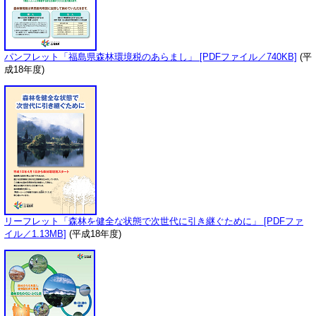
パンフレット「福島県森林環境税のあらまし」 [PDFファイル／740KB]
(平
成18年度)
リーフレット「森林を健全な状態で次世代に引き継ぐために」 [PDFファ
イル／1.13MB]
(平成18年度)