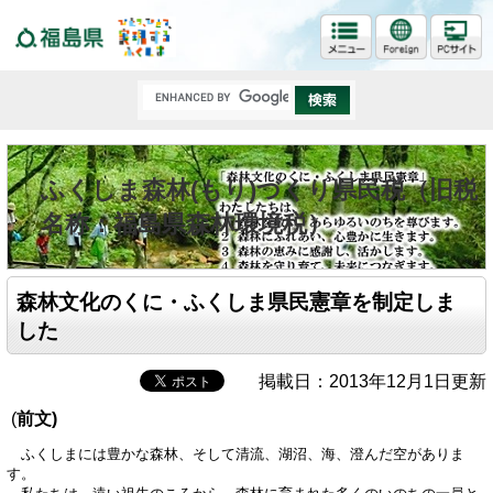
福島県
ふくしま森林(もり)づくり県民税（旧税
名称：福島県森林環境税）
森林文化のくに・ふくしま県民憲章を制定しま
した
掲載日：2013年12月1日更新
(
前文)
ふくしまには豊かな森林、そして清流、湖沼、海、澄んだ空がありま
す。