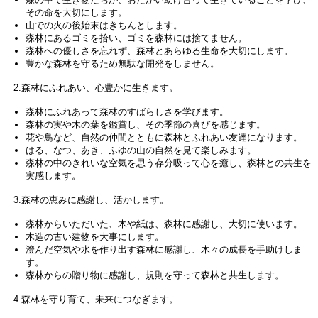
その命を大切にします。
山での火の後始末はきちんとします。
森林にあるゴミを拾い、ゴミを森林には捨てません。
森林への優しさを忘れず、森林とあらゆる生命を大切にします。
豊かな森林を守るため無駄な開発をしません。
2.森林にふれあい、心豊かに生きます。
森林にふれあって森林のすばらしさを学びます。
森林の実や木の葉を鑑賞し、その季節の喜びを感じます。
花や鳥など、自然の仲間とともに森林とふれあい友達になります。
はる、なつ、あき、ふゆの山の自然を見て楽しみます。
森林の中のきれいな空気を思う存分吸って心を癒し、森林との共生を
実感します。
3.森林の恵みに感謝し、活かします。
森林からいただいた、木や紙は、森林に感謝し、大切に使います。
木造の古い建物を大事にします。
澄んだ空気や水を作り出す森林に感謝し、木々の成長を手助けしま
す。
森林からの贈り物に感謝し、規則を守って森林と共生します。
4.森林を守り育て、未来につなぎます。