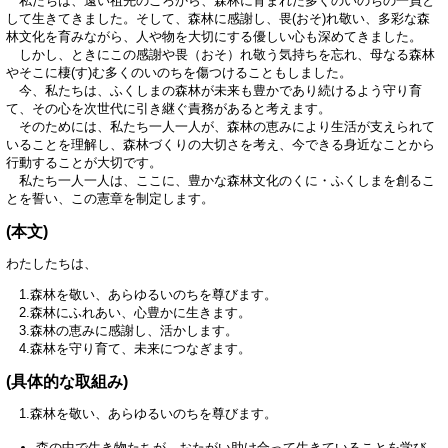
私たちは、遠い祖先のころから、森林に育まれた多くのいのちの一員と
して生きてきました。そして、森林に感謝し、畏(おそ)れ敬い、多彩な森
林文化を育みながら、人や物を大切にする優しい心も深めてきました。
しかし、ときにこの感謝や畏（おそ）れ敬う気持ちを忘れ、母なる森林
やそこに棲(す)む多くのいのちを傷つけることもしました。
今、私たちは、ふくしまの森林が未来も豊かであり続けるよう守り育
て、その心を次世代に引き継ぐ責務があると考えます。
そのためには、私たち一人一人が、森林の恵みにより生活が支えられて
いることを理解し、森林づくりの大切さを考え、今できる身近なことから
行動することが大切です。
私たち一人一人は、ここに、豊かな森林文化のくに・ふくしまを創るこ
とを誓い、この憲章を制定します。
(本文)
わたしたちは、
1.森林を敬い、あらゆるいのちを尊びます。
2.森林にふれあい、心豊かに生きます。
3.森林の恵みに感謝し、活かします。
4.森林を守り育て、未来につなぎます。
(具体的な取組み)
1.森林を敬い、あらゆるいのちを尊びます。
森の中で生き物たちが、おたがい助け合って生きていることを学び、