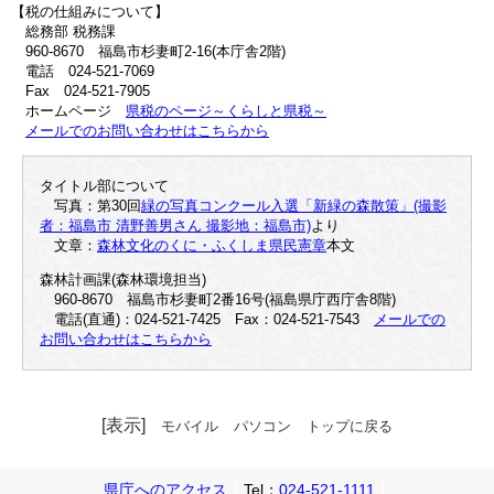
【税の仕組みについて】
総務部 税務課
960-8670 福島市杉妻町2-16(本庁舎2階)
電話 024-521-7069
Fax 024-521-7905
ホームページ
県税のページ～くらしと県税～
メールでのお問い合わせはこちらから
タイトル部について
写真：第30回
緑の写真コンクール入選「新緑の森散策」(撮影
者：福島市 清野善男さん 撮影地：福島市)
より
文章：
森林文化のくに・ふくしま県民憲章
本文
森林計画課(森林環境担当)
960-8670 福島市杉妻町2番16号(福島県庁西庁舎8階)
電話(直通)：024-521-7425 Fax：024-521-7543
メールでの
お問い合わせはこちらから
[表示]
モバイル
パソコン
トップに戻る
県庁へのアクセス
Tel：
024-521-1111